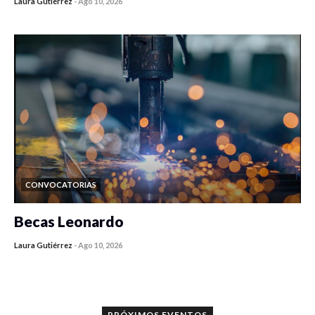
Laura Gutiérrez
-
Ago 10, 2026
0 veces compartido
50 vistas
CONVOCATORIAS
Becas Leonardo
Laura Gutiérrez
-
Ago 10, 2026
0 veces compartido
29 vistas
PRÓXIMOS EVENTOS