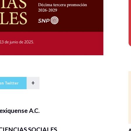
+
en Twitter
exiquense A.C.
IENCIAS SOCIALES
A