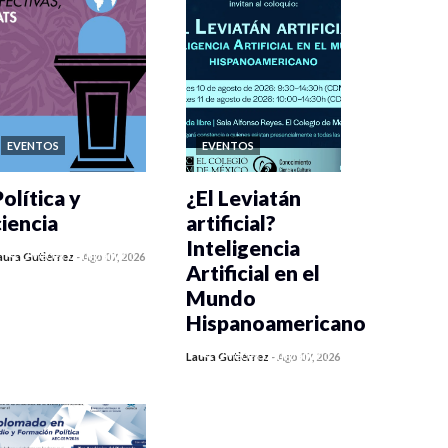
EVENTOS
EVENTOS
olítica y
¿El Leviatán
ciencia
artificial?
Inteligencia
0 veces compartido
aura Gutiérrez
-
Ago 07, 2026
Artificial en el
313 vistas
Mundo
Hispanoamericano
0 veces compartido
Laura Gutiérrez
-
Ago 07, 2026
330 vistas