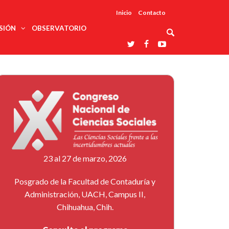
Inicio
Contacto
SIÓN
OBSERVATORIO
Asociaciones
udios
profesionales
onales
Grupos de
Reconoce
arrollo
trabajo
ar
La UDUALC
rcultural
os
A La
Redes
Universidad
cación
temáticas
De México
odología
Laboratorios
tico
En Su 475
as ciencias
Aniversario
nacionales
ales
Entidades
afines
d pública
23 al 27 de marzo, 2026
ajo social
ismo
Posgrado de la Facultad de Contaduría y
Administración, UACH, Campus II,
Chihuahua, Chih.