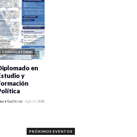
CONVOCATORIAS
Diplomado en
Estudio y
Formación
Política
0 veces compartido
aura Gutiérrez
-
Ago 07, 2026
1090 vistas
PRÓXIMOS EVENTOS