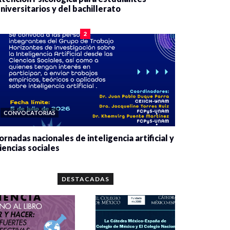
niversitarios y del bachillerato
0 veces compartido
2084 vistas
2
CONVOCATORIAS
ornadas nacionales de inteligencia artificial y
iencias sociales
0 veces compartido
5667 vistas
DESTACADAS