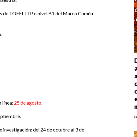
os de TOEFL ITP o nivel B1 del Marco Común
.
n línea:
25 de agosto
.
eptiembre.
L
e investigación: del 24 de octubre al 3 de