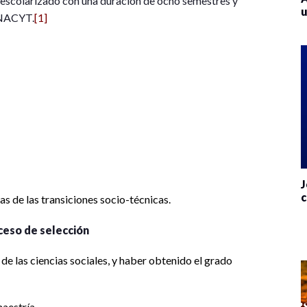
s escolarizado con una duración de ocho semestres y
u
ONACYT.
[1]
J
c
 de las transiciones socio-técnicas.
ceso de selección
de las ciencias sociales, y haber obtenido el grado
aestría.