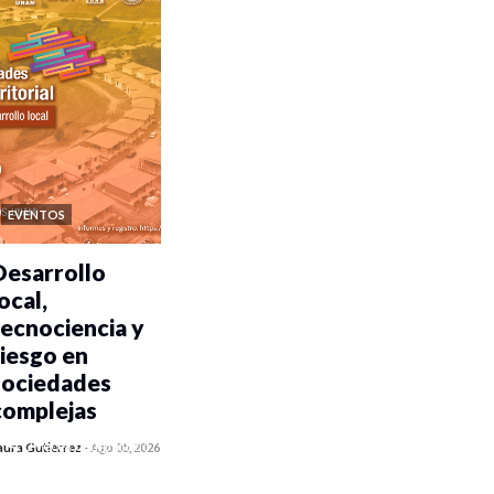
EVENTOS
Desarrollo
ocal,
tecnociencia y
riesgo en
sociedades
complejas
0 veces compartido
aura Gutiérrez
-
Ago 05, 2026
406 vistas