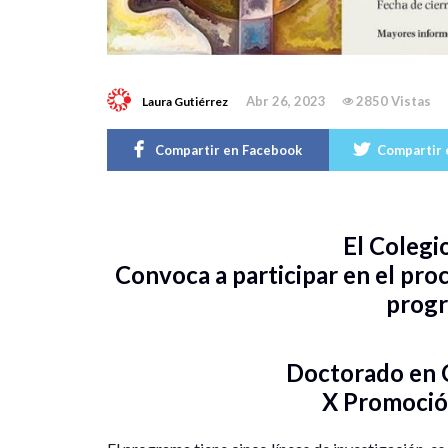
Abr 26, 2023
2850 Vistas
Laura Gutiérrez
Compartir en Facebook
Compartir 
El Colegi
Convoca a participar en el pro
prog
Doctorado en C
X Promoci