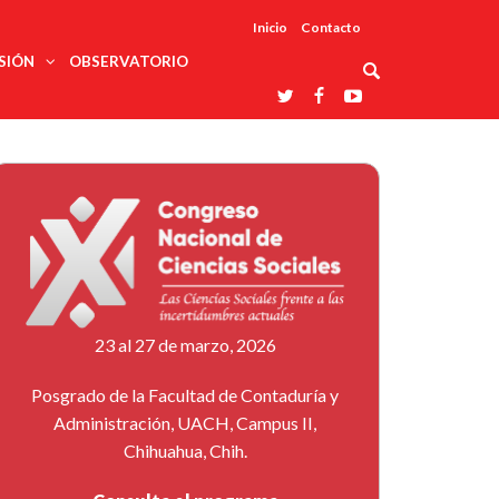
Inicio
Contacto
SIÓN
OBSERVATORIO
Asociaciones
udios
profesionales
onales
Grupos de
Reconoce
arrollo
trabajo
ar
La UDUALC
rcultural
os
A La
Redes
Universidad
cación
temáticas
De México
odología
Laboratorios
tico
En Su 475
as ciencias
Aniversario
nacionales
ales
Entidades
afines
d pública
23 al 27 de marzo, 2026
ajo social
ismo
Posgrado de la Facultad de Contaduría y
Administración, UACH, Campus II,
Chihuahua, Chih.