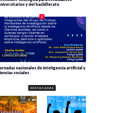
niversitarios y del bachillerato
0 veces compartido
2078 vistas
2
CONVOCATORIAS
ornadas nacionales de inteligencia artificial y
iencias sociales
0 veces compartido
5659 vistas
DESTACADAS