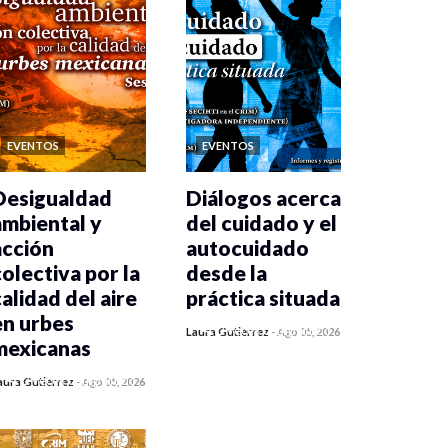
EVENTOS
EVENTOS
Desigualdad
Diálogos acerca
ambiental y
del cuidado y el
acción
autocuidado
colectiva por la
desde la
calidad del aire
práctica situada
en urbes
0 veces compartido
Laura Gutiérrez
-
Ago 05, 2026
mexicanas
464 vistas
0 veces compartido
aura Gutiérrez
-
Ago 05, 2026
473 vistas