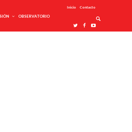
Inicio
Contacto
SIÓN
OBSERVATORIO
Asociaciones
udios
profesionales
onales
Grupos de
Reconoce
arrollo
trabajo
ar
La UDUALC
rcultural
os
A La
Redes
Universidad
cación
temáticas
De México
odología
Laboratorios
tico
En Su 475
as ciencias
Aniversario
nacionales
ales
Entidades
afines
d pública
ajo social
ismo