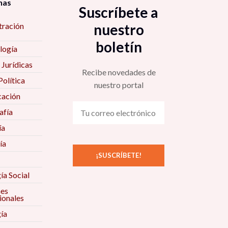
nas
Suscríbete a
tración
nuestro
boletín
logía
 Jurídicas
Recibe novedades de
Política
nuestro portal
ación
fía
ía
ía
ía Social
nes
ionales
ía