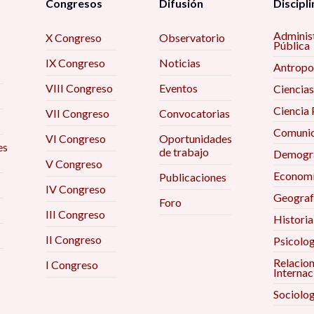
Congresos
Difusión
Discipli
Adminis
X Congreso
Observatorio
Pública
IX Congreso
Noticias
Antropo
VIII Congreso
Eventos
Ciencias
Ciencia 
VII Congreso
Convocatorias
Comunic
VI Congreso
Oportunidades
es
de trabajo
Demogra
V Congreso
Econom
Publicaciones
IV Congreso
Geograf
Foro
III Congreso
Historia
II Congreso
Psicolog
Relacio
I Congreso
Internac
Sociolog