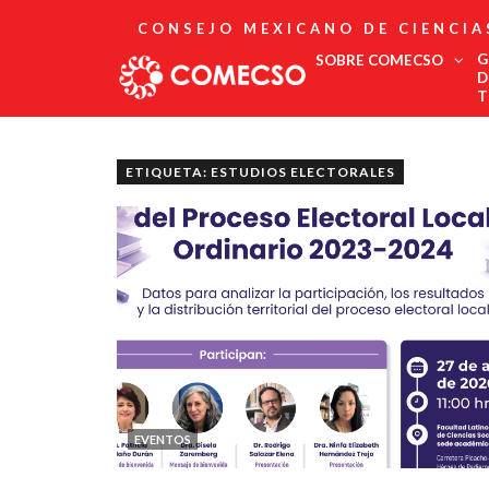
CONSEJO MEXICANO DE CIENCIA
G
SOBRE COMECSO
D
T
Afiliación
Asociados
ETIQUETA: ESTUDIOS ELECTORALES
Directorio
Estatutos
Fundadores
Publicaciones
Comité Editorial
Boletín
EVENTOS