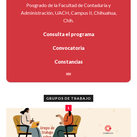
Posgrado de la Facultad de Contaduría y
Administración, UACH, Campus II, Chihuahua,
Chih.
Consulta el programa
Convocatoria
Constancias
GRUPOS DE TRABAJO
1