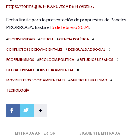
https://forms.gle/HKXk67tcVb8HWbtEA
Fecha límite para la presentación de propuestas de Paneles:
PRÓRROGA: hasta el
5 de febrero 2024
.
#
#
#
#
BIODIVERSIDAD
CIENCIA
CIENCIA POLÍTICA
#
#
CONFLICTOS SOCIOAMBIENTALES
DESIGUALDAD SOCIAL
#
#
#
ECOFEMINISMOS
ECOLOGÍA POLÍTICA
ESTUDIOS URBANOS
#
#
EXTRACTIVISMO
JUSTICIA AMBIENTAL
#
#
MOVIMIENTOS SOCIOAMBIENTALES
MULTICULTURALISMO
TECNOLOGÍA
+
ENTRADA ANTERIOR
SIGUIENTE ENTRADA