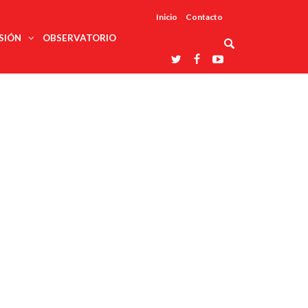
Inicio
Contacto
SIÓN
OBSERVATORIO
Asociaciones
udios
profesionales
onales
Grupos de
Reconoce
arrollo
trabajo
ar
La UDUALC
rcultural
os
A La
Redes
Universidad
cación
temáticas
De México
odología
Laboratorios
tico
En Su 475
as ciencias
Aniversario
nacionales
ales
Entidades
afines
d pública
ajo social
ismo