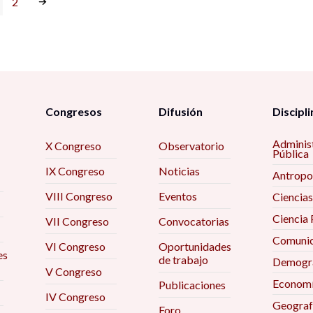
2
Congresos
Difusión
Discipli
Adminis
X Congreso
Observatorio
Pública
IX Congreso
Noticias
Antropo
VIII Congreso
Eventos
Ciencias
Ciencia 
VII Congreso
Convocatorias
Comunic
VI Congreso
Oportunidades
es
de trabajo
Demogra
V Congreso
Econom
Publicaciones
IV Congreso
Geograf
Foro