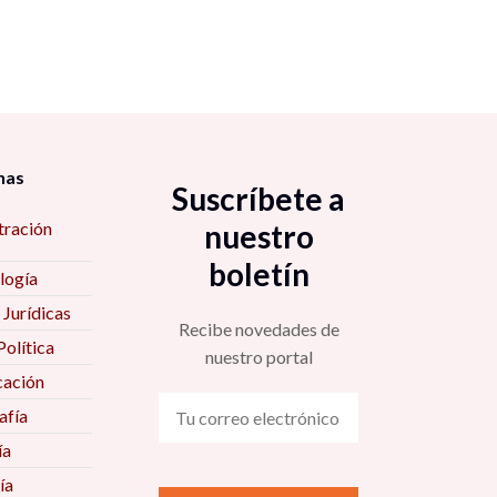
nas
Suscríbete a
tración
nuestro
boletín
logía
 Jurídicas
Recibe novedades de
Política
nuestro portal
ación
fía
ía
ía