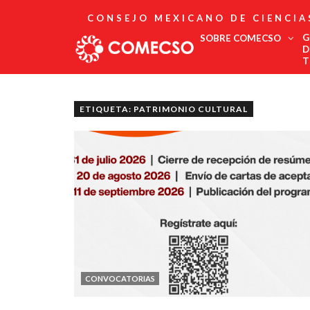
CONSEJO MEXICANO DE CIENCIA
G
SOBRE COMECSO
D
T
Afiliación
Asociados
ETIQUETA: PATRIMONIO CULTURAL
Directorio
Estatutos
Fundadores
Publicaciones
Comité Editorial
Boletín
CONVOCATORIAS