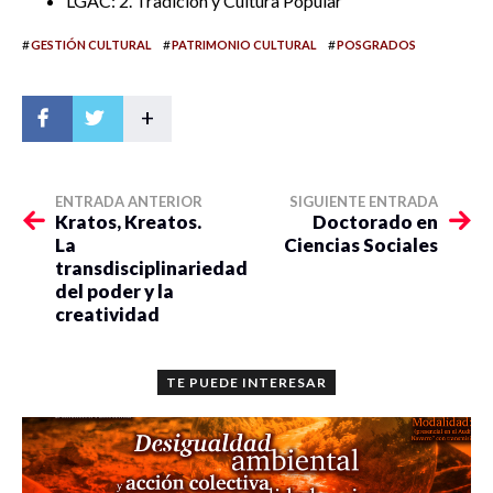
LGAC: 2. Tradición y Cultura Popular
#
#
#
GESTIÓN CULTURAL
PATRIMONIO CULTURAL
POSGRADOS
+
ENTRADA ANTERIOR
SIGUIENTE ENTRADA
Kratos, Kreatos.
Doctorado en
La
Ciencias Sociales
transdisciplinariedad
del poder y la
creatividad
TE PUEDE INTERESAR