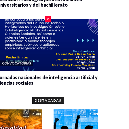
niversitarios y del bachillerato
0 veces compartido
2080 vistas
2
CONVOCATORIAS
ornadas nacionales de inteligencia artificial y
iencias sociales
0 veces compartido
5662 vistas
DESTACADAS