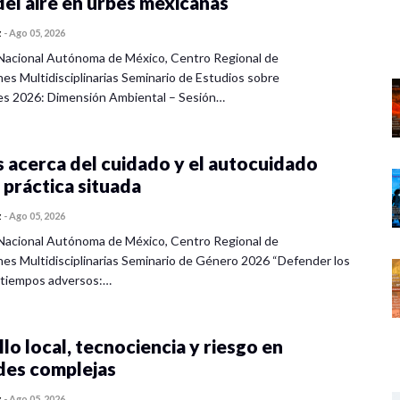
del aire en urbes mexicanas
z
-
Ago 05, 2026
Nacional Autónoma de México, Centro Regional de
nes Multidisciplinarias Seminario de Estudios sobre
es 2026: Dimensión Ambiental – Sesión…
 acerca del cuidado y el autocuidado
 práctica situada
z
-
Ago 05, 2026
Nacional Autónoma de México, Centro Regional de
nes Multidisciplinarias Seminario de Género 2026 “Defender los
 tiempos adversos:…
lo local, tecnociencia y riesgo en
des complejas
z
-
Ago 05, 2026