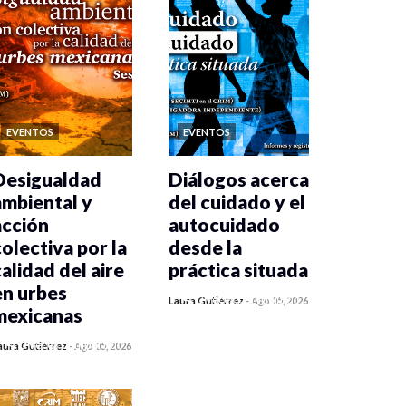
EVENTOS
EVENTOS
Desigualdad
Diálogos acerca
ambiental y
del cuidado y el
acción
autocuidado
colectiva por la
desde la
calidad del aire
práctica situada
en urbes
0 veces compartido
Laura Gutiérrez
-
Ago 05, 2026
mexicanas
481 vistas
0 veces compartido
aura Gutiérrez
-
Ago 05, 2026
485 vistas