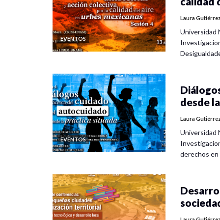
calidad 
Laura Gutiérre
Universidad 
EVENTOS
Investigacio
Desigualdad
Diálogos
desde la
Laura Gutiérre
Universidad 
EVENTOS
Investigacio
derechos en
Desarrol
socieda
Laura Gutiérre