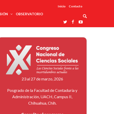
Inicio
Contacto
SIÓN
OBSERVATORIO
Asociaciones
udios
profesionales
onales
Grupos de
Reconoce
arrollo
trabajo
ar
La UDUALC
rcultural
os
A La
Redes
Universidad
cación
temáticas
De México
odología
Laboratorios
tico
En Su 475
as ciencias
Aniversario
nacionales
ales
Entidades
afines
d pública
23 al 27 de marzo, 2026
ajo social
ismo
Posgrado de la Facultad de Contaduría y
Administración, UACH, Campus II,
Chihuahua, Chih.