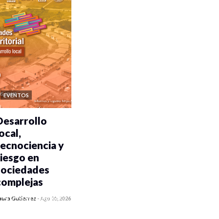
EVENTOS
Desarrollo
ocal,
tecnociencia y
riesgo en
sociedades
complejas
0 veces compartido
aura Gutiérrez
-
Ago 05, 2026
421 vistas