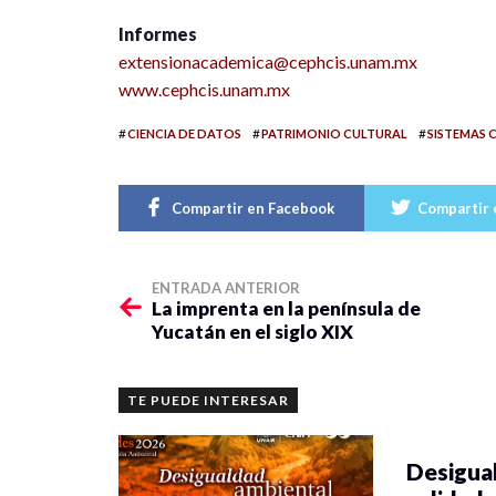
Informes
extensionacademica@cephcis.unam.mx
www.cephcis.unam.mx
#
#
#
CIENCIA DE DATOS
PATRIMONIO CULTURAL
SISTEMAS 
Compartir en Facebook
Compartir 
ENTRADA ANTERIOR
La imprenta en la península de
Yucatán en el siglo XIX
TE PUEDE INTERESAR
Desigual