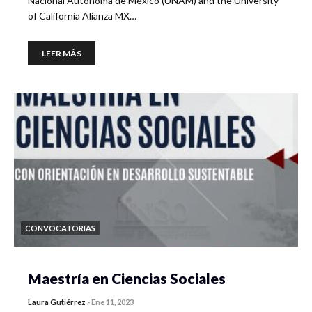
Nacional Autónoma de México (UNAM) and the University
of California Alianza MX…
LEER MÁS
CONVOCATORIAS
Maestría en Ciencias Sociales
Laura Gutiérrez
-
Ene 11, 2023