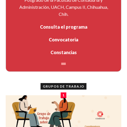
Administración, UACH, Campus II, Chihuahua,
Chih.
Consulta el programa
Convocatoria
Constancias
GRUPOS DE TRABAJO
1