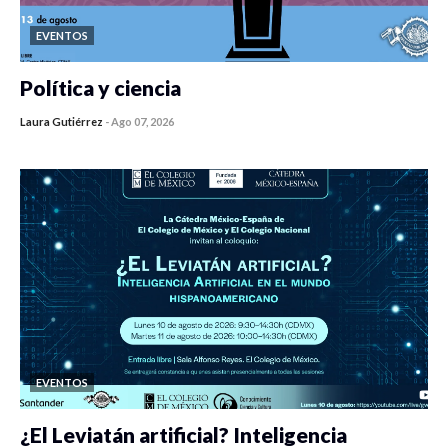
EVENTOS
Política y ciencia
Laura Gutiérrez
-
Ago 07, 2026
0 veces compartido
408 vistas
EVENTOS
¿El Leviatán artificial? Inteligencia