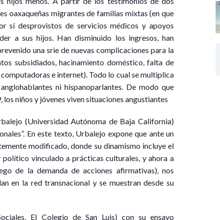
us hijos menos. A partir de los testimonios de dos
ores oaxaqueñas migrantes de familias mixtas (en que
r sí desprovistos de servicios médicos y apoyos
er a sus hijos. Han disminuido los ingresos, han
brevenido una srie de nuevas complicaciones para la
ntos subsidiados, hacinamiento doméstico, falta de
 computadoras e internet). Todo lo cual se multiplica
i anglohablantes ni hispanoparlantes. De modo que
, los niños y jóvenes viven situaciones angustiantes
balejo (Universidad Autónoma de Baja California)
onales”. En este texto, Urbalejo expone que ante un
ntemente modificado, donde su dinamismo incluye el
político vinculado a prácticas culturales, y ahora a
luego de la demanda de acciones afirmativas), nos
an en la red transnacional y se muestran desde su
ciales, El Colegio de San Luis) con su ensayo