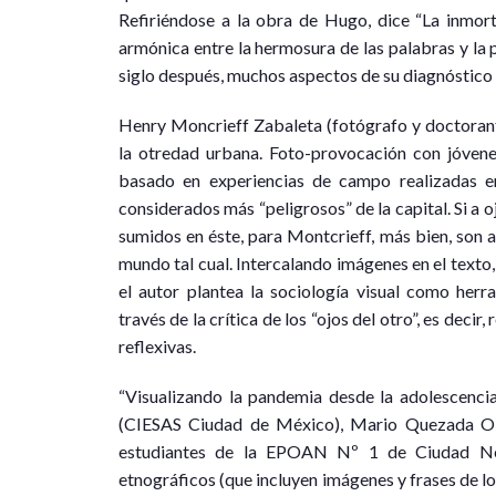
Refiriéndose a la obra de Hugo, dice “La inmort
armónica entre la hermosura de las palabras y la p
siglo después, muchos aspectos de su diagnóstico 
Henry Moncrieff Zabaleta (fotógrafo y doctoran
la otredad urbana. Foto-provocación con jóvene
basado en experiencias de campo realizadas en
considerados más “peligrosos” de la capital. Si a o
sumidos en éste, para Montcrieff, más bien, son a
mundo tal cual. Intercalando imágenes en el texto,
el autor plantea la sociología visual como herra
través de la crítica de los “ojos del otro”, es decir
reflexivas.
“Visualizando la pandemia desde la adolescencia
(CIESAS Ciudad de México), Mario Quezada Obi
estudiantes de la EPOAN Nº 1 de Ciudad Nez
etnográficos (que incluyen imágenes y frases de l