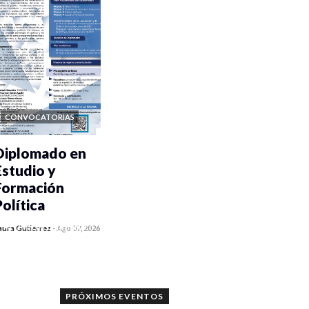
CONVOCATORIAS
Diplomado en
Estudio y
Formación
Política
0 veces compartido
aura Gutiérrez
-
Ago 07, 2026
1189 vistas
PRÓXIMOS EVENTOS