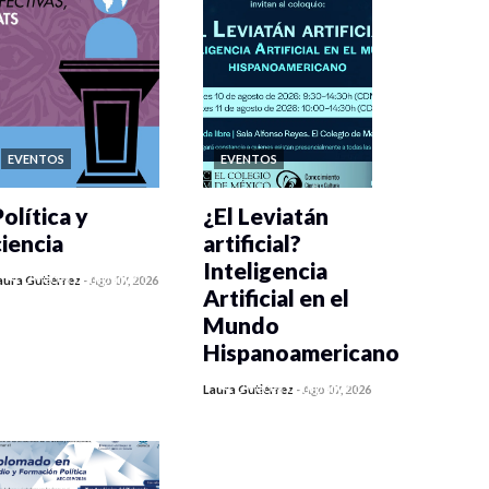
EVENTOS
EVENTOS
olítica y
¿El Leviatán
ciencia
artificial?
Inteligencia
0 veces compartido
aura Gutiérrez
-
Ago 07, 2026
Artificial en el
453 vistas
Mundo
Hispanoamericano
0 veces compartido
Laura Gutiérrez
-
Ago 07, 2026
439 vistas