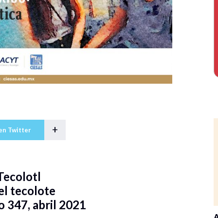
+
en Twitter
Tecolotl
el tecolote
 347, abril 2021
A