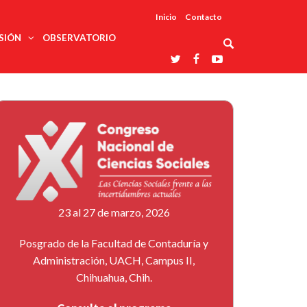
Inicio
Contacto
SIÓN
OBSERVATORIO
Asociaciones
udios
profesionales
onales
Grupos de
Reconoce
arrollo
trabajo
ar
La UDUALC
rcultural
os
A La
Redes
Universidad
cación
temáticas
De México
odología
Laboratorios
tico
En Su 475
as ciencias
Aniversario
nacionales
ales
Entidades
afines
d pública
23 al 27 de marzo, 2026
ajo social
ismo
Posgrado de la Facultad de Contaduría y
Administración, UACH, Campus II,
Chihuahua, Chih.