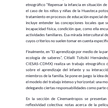
etnográfico “Repensar la infancia en situación d
el caso de los niños y niñas de la Huasteca potos
tratamiento en procesos de educación especial deb
incluye entender las concepciones locales que s
incapacidad física, condición que, como ella encue
actividades familiares. Esa mirada intercultural
cuyos criterios no suelen tomar en cuenta especifi
Finalmente, en “El aprendizaje por medio de la pa
ecología de saberes”, Citlalli Tsitsiki Hernánd
CIESAS-CDMX) realiza un trabajo etnográfico d
sobre el aprendizaje del infante y su interacci
miembros de la familia. Se pone en juego la idea de
el modelo del trabajo intenso y horizontal: una mod
delegando ciertas responsabilidades como parte d
En la sección de Cinemantropos se presentan t
reflexividad colectiva: notas acerca de la pelíc