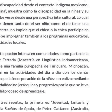
e discapacidad desde el contexto indígena mexicano:
ina”, muestra cómo la discapacidad en la niñez y su
e verse desde una perspectiva intercultural. Lo cual
e tienen tanto de el ser niño como el de tener una
ntra, no impide que el chico o la chica participe en
 debe impregnar también a los programas educativos,
cidades locales.
rticipación intensa en comunidades como parte de la
ez Estrada (Maestría en Lingüística Indoamericana,
e una familia purépecha de Turícuaro, Michoacán,
ón en las actividades del día a día con los demás
 que la incorporación de la niñez se realiza mediante
alidad no jerárquica y progresiva por la que se le va
el proceso de aprendizaje.
res reseñas, la primera es “Juventud, fantasía y
ula Sueños de ópalo, de Peter Cattaneo (Australia,