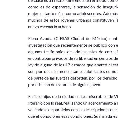
de clase es un factor diferencial en el modo como
como es de esperarse, la sensación de inseguri
mujeres, tanto niñas como adolescentes. Además,
muchos de estos jóvenes urbanos constituyen la
nuevo escenario urbano.
Elena Azaola (CIESAS Ciudad de México) conti
investigación que recientemente se publicó con e
algunos testimonios de adolescentes de entre 
encontraban privados de su libertad en centros de
ley de alguno de los 17 estados que abarcó el est
son, por decir lo menos, tan escalofriantes como
de parte de las fuerzas del orden, por los derech
por el hecho de tratarse de alguien joven.
En “Los hijos de la ciudad en Les miserables de V
literario con lo real, realizando un acercamiento a 
valiéndose de paralelos con las descripciones que e
que él conoció en esas condiciones. Su mirada es