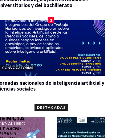
niversitarios y del bachillerato
0 veces compartido
2091 vistas
2
CONVOCATORIAS
ornadas nacionales de inteligencia artificial y
iencias sociales
0 veces compartido
5680 vistas
DESTACADAS