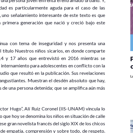
 una persona joven enfrenta el entramado urbano. Y,
dad es particularmente aguda para el caso de las
 uno señalamiento interesante de este texto es que
 primera generación que nació y creció bajo este
nua con tema de inseguridad y nos presenta una
l título Nuestros niños sicarios, en donde comparte
P
14 y 17 años que entrevistó en 2016 mientras se
 internamiento para adolescentes en conflicto con la
udio que resultó en la publicación. Sus revelaciones
L
 angustiantes. Muestran el desdén absoluto que hay,
os de una persona detenida; que se amplifica aún más
íctor Hugo”, Alí Ruiz Coronel (IIS-UNAM) vincula lo
lo que hoy se denomina los niños en situación de calle
se gran novelista francés del siglo XIX de los chicos
 de empatía, comprensión y sobre todo, de respeto.