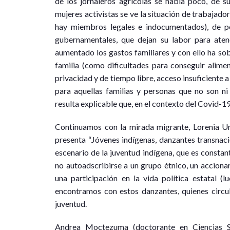
de los jornaleros agrícolas se habla poco, de s
mujeres activistas se ve la situación de trabajad
hay miembros legales e indocumentados), de po
gubernamentales, que dejan su labor para atend
aumentado los gastos familiares y con ello ha so
familia (como dificultades para conseguir alime
privacidad y de tiempo libre, acceso insuficiente a
para aquellas familias y personas que no son n
resulta explicable que, en el contexto del Covid-19
Continuamos con la mirada migrante, Lorenia Ur
presenta “Jóvenes indígenas, danzantes transnaci
escenario de la juventud indígena, que es consta
no autoadscribirse a un grupo étnico, un accionar 
una participación en la vida política estatal (
encontramos con estos danzantes, quienes circul
juventud.
Andrea Moctezuma (doctorante en Ciencias So