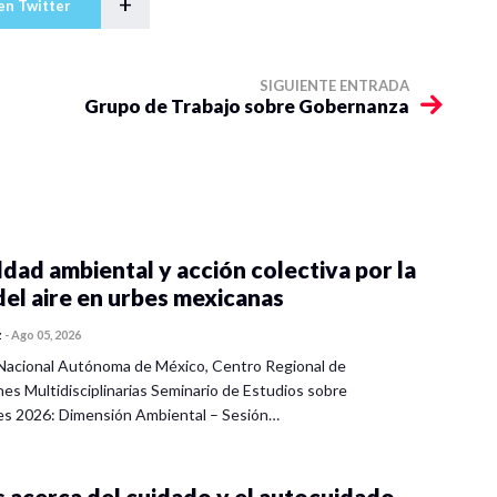
+
en Twitter
SIGUIENTE ENTRADA
Grupo de Trabajo sobre Gobernanza
dad ambiental y acción colectiva por la
del aire en urbes mexicanas
z
-
Ago 05, 2026
Nacional Autónoma de México, Centro Regional de
nes Multidisciplinarias Seminario de Estudios sobre
es 2026: Dimensión Ambiental – Sesión…
 acerca del cuidado y el autocuidado