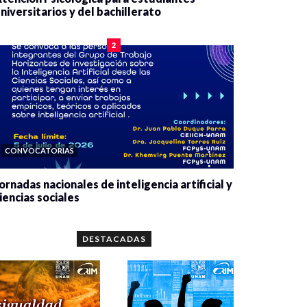
niversitarios y del bachillerato
0 veces compartido
2078 vistas
2
CONVOCATORIAS
ornadas nacionales de inteligencia artificial y
iencias sociales
0 veces compartido
5648 vistas
DESTACADAS