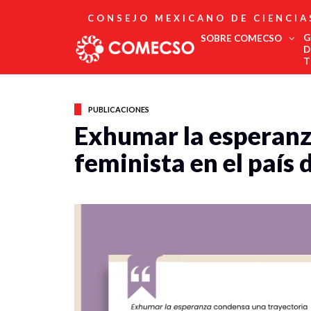
CONSEJO MEXICANO DE CIENCIA
G
SOBRE COMECSO
D
T
Afiliación
Asociados
PUBLICACIONES
Directorio
Exhumar la esperanz
Estatutos
feminista en el país 
Fundadores
Publicaciones
Comité Editorial
Boletín