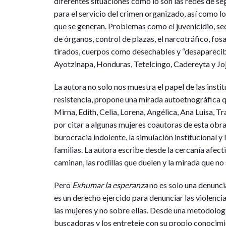
diferentes situaciones como lo son las redes de s
para el servicio del crimen organizado, así como los
que se generan. Problemas como el juvenicidio, sec
de órganos, control de plazas, el narcotráfico, fos
tirados, cuerpos como desechables y “desaparecib
Ayotzinapa, Honduras, Tetelcingo, Cadereyta y Joj
La autora no solo nos muestra el papel de las instit
resistencia, propone una mirada autoetnográfica 
Mirna, Edith, Celia, Lorena, Angélica, Ana Luisa, T
por citar a algunas mujeres coautoras de esta obra. 
burocracia indolente, la simulación institucional y 
familias. La autora escribe desde la cercanía afect
caminan, las rodillas que duelen y la mirada que no 
Pero
Exhumar la esperanza
no es solo una denunci
es un derecho ejercido para denunciar las violencia
las mujeres y no sobre ellas. Desde una metodologí
buscadoras y los entreteje con su propio conocim