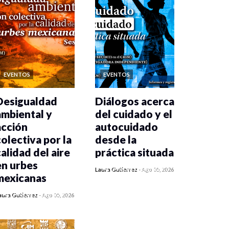
EVENTOS
EVENTOS
Desigualdad
Diálogos acerca
ambiental y
del cuidado y el
acción
autocuidado
colectiva por la
desde la
calidad del aire
práctica situada
en urbes
0 veces compartido
Laura Gutiérrez
-
Ago 05, 2026
mexicanas
349 vistas
0 veces compartido
aura Gutiérrez
-
Ago 05, 2026
355 vistas