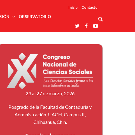
Inicio
Contacto
SIÓN
OBSERVATORIO
Asociaciones
udios
profesionales
onales
Grupos de
Reconoce
arrollo
trabajo
ar
La UDUALC
rcultural
os
A La
Redes
Universidad
cación
temáticas
De México
odología
Laboratorios
tico
En Su 475
as ciencias
Aniversario
nacionales
ales
Entidades
afines
d pública
23 al 27 de marzo, 2026
ajo social
ismo
Posgrado de la Facultad de Contaduría y
Administración, UACH, Campus II,
Chihuahua, Chih.