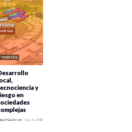
EVENTOS
Desarrollo
ocal,
tecnociencia y
riesgo en
sociedades
complejas
0 veces compartido
aura Gutiérrez
-
Ago 05, 2026
318 vistas