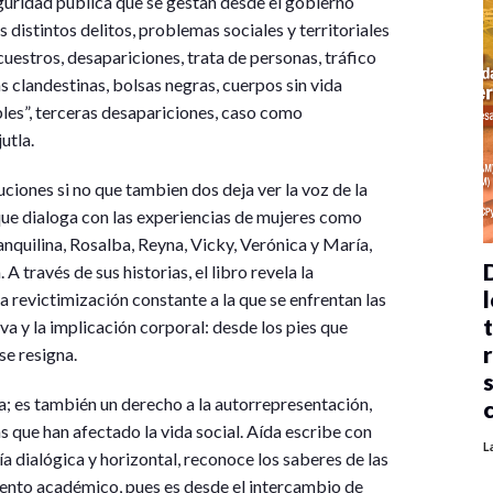
eguridad pública que se gestan desde el gobierno
 distintos delitos, problemas sociales y territoriales
uestros, desapariciones, trata de personas, tráfico
as clandestinas, bolsas negras, cuerpos sin vida
les”, terceras desapariciones, caso como
utla.
uciones si no que tambien dos deja ver la voz de la
que dialoga con las experiencias de mujeres como
ranquilina, Rosalba, Reyna, Vicky, Verónica y María,
A través de sus historias, el libro revela la
l
la revictimización constante a la que se enfrentan las
iva y la implicación corporal: desde los pies que
se resigna.
a; es también un derecho a la autorrepresentación,
s que han afectado la vida social. Aída escribe con
L
a dialógica y horizontal, reconoce los saberes de las
iento académico, pues es desde el intercambio de