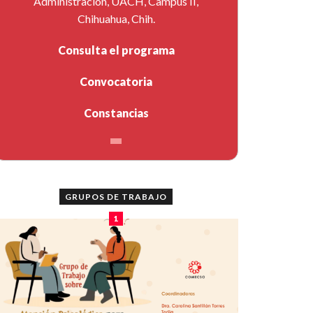
Administración, UACH, Campus II,
Chihuahua, Chih.
Consulta el programa
Convocatoria
Constancias
GRUPOS DE TRABAJO
1