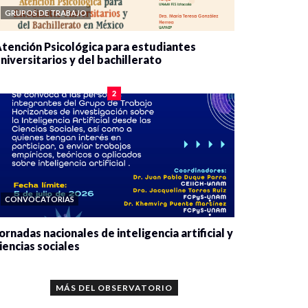
GRUPOS DE TRABAJO
tención Psicológica para estudiantes
niversitarios y del bachillerato
0 veces compartido
2090 vistas
2
CONVOCATORIAS
ornadas nacionales de inteligencia artificial y
iencias sociales
0 veces compartido
5679 vistas
MÁS DEL OBSERVATORIO