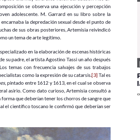
 composición se observa una ejecución y percepción
oven adolescente. M. Garrard en su libro sobre la
e encarnaba la depredación sexual desde el punto de
uchas de sus obras posteriores, Artemisia reivindicó
como un tema de arte legítimo.
specializado en la elaboración de escenas históricas
de su padre, el artista Agostino Tassi un año después
 Los temas con frecuencia salvajes de sus trabajos
cialistas como la expresión de su catarsis.
[3]
Tal es
nes
, pintado entre 1612 y 1613, en el cual se observa
ral asirio. Como dato curioso, Artemisia consultó a
c
la forma que deberían tener los chorros de sangre que
ual el científico toscano le confirmó que deberían ser