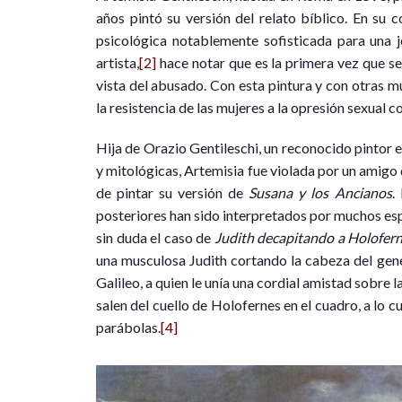
años pintó su versión del relato bíblico. En su
psicológica notablemente sofisticada para una j
artista,
[2]
hace notar que es la primera vez que s
vista del abusado. Con esta pintura y con otras m
la resistencia de las mujeres a la opresión sexual 
Hija de Orazio Gentileschi, un reconocido pintor e
y mitológicas, Artemisia fue violada por un amigo 
de pintar su versión de
Susana y los Ancianos
.
posteriores han sido interpretados por muchos espe
sin duda el caso de
Judith decapitando a Holofer
una musculosa Judith cortando la cabeza del gene
Galileo, a quien le unía una cordial amistad sobre 
salen del cuello de Holofernes en el cuadro, a lo c
parábolas.
[4]