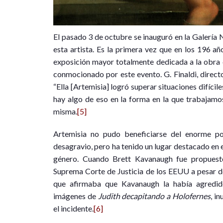
El pasado 3 de octubre se inauguró en la Galería 
esta artista. Es la primera vez que en los 196 año
exposición mayor totalmente dedicada a la obra d
conmocionado por este evento. G. Finaldi, direct
“Ella [Artemisia] logró superar situaciones difícil
hay algo de eso en la forma en la que trabajamos 
misma.
[5]
Artemisia no pudo beneficiarse del enorme po
desagravio, pero ha tenido un lugar destacado en el
género. Cuando Brett Kavanaugh fue propues
Suprema Corte de Justicia de los EEUU a pesar de
que afirmaba que Kavanaugh la había agredid
imágenes de
Judith decapitando a Holofernes
, i
el incidente.
[6]