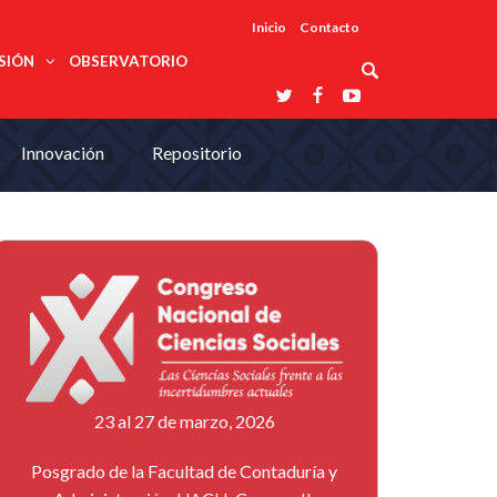
Inicio
Contacto
SIÓN
OBSERVATORIO
Asociaciones
Innovación
Repositorio
udios
profesionales
onales
Grupos de
Reconoce
arrollo
trabajo
ar
La UDUALC
rcultural
os
A La
Redes
Universidad
cación
temáticas
De México
odología
Laboratorios
tico
En Su 475
as ciencias
Aniversario
nacionales
ales
Entidades
afines
d pública
ajo social
ismo
23 al 27 de marzo, 2026
Posgrado de la Facultad de Contaduría y