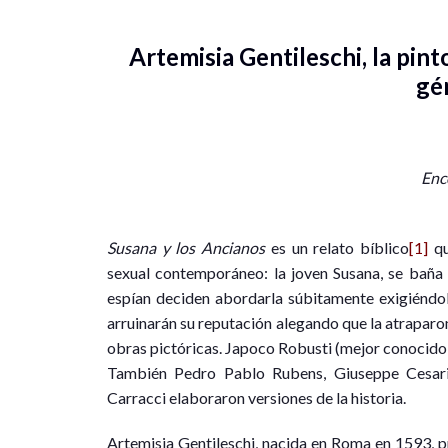
Artemisia Gentileschi, la pinto
gé
Enc
Susana y los Ancianos
es un relato bíblico
[1]
qu
sexual contemporáneo: la joven Susana, se baña
espían deciden abordarla súbitamente exigiéndole
arruinarán su reputación alegando que la atraparo
obras pictóricas. Japoco Robusti (mejor conocido 
También Pedro Pablo Rubens, Giuseppe Cesari
Carracci elaboraron versiones de la historia.
Artemisia Gentileschi, nacida en Roma en 1593, p