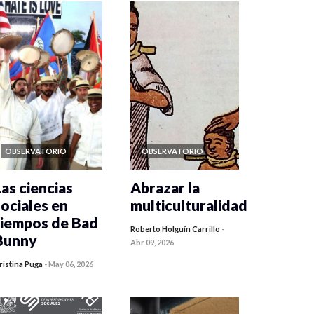
OBSERVATORIO
OBSERVATORIO
Las ciencias
Abrazar la
sociales en
multiculturalidad
tiempos de Bad
Roberto Holguín Carrillo
-
Bunny
Abr 09, 2026
ristina Puga
-
May 06, 2026