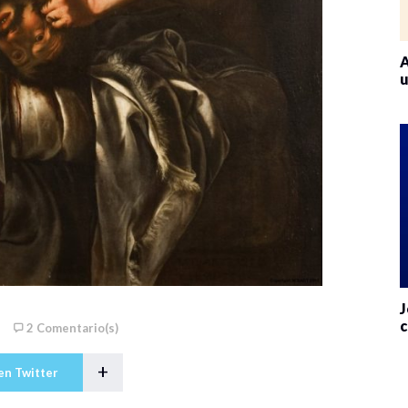
A
u
J
c
2 Comentario(s)
+
en Twitter