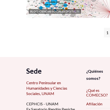
BLOG: CIENCIAS SOCIALES DIGITALES
1
Sede
¿Quiénes
somos?
Centro Peninsular en
Humanidades y Ciencias
¿Qué es
Sociales, UNAM
COMECSO?
CEPHCIS - UNAM
Afiliación
Ex Sanatorio Rendón Peniche