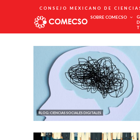
CONSEJO MEXICANO DE CIENCIA
G
SOBRE COMECSO
D
T
Afiliación
Asociados
Directorio
Estatutos
Fundadores
Publicaciones
Comité Editorial
Boletín
BLOG: CIENCIAS SOCIALES DIGITALES