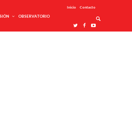
Inicio
Contacto
SIÓN
OBSERVATORIO
Asociaciones
udios
profesionales
onales
Grupos de
Reconoce
arrollo
trabajo
ar
La UDUALC
rcultural
os
A La
Redes
Universidad
cación
temáticas
De México
odología
Laboratorios
tico
En Su 475
as ciencias
Aniversario
nacionales
ales
Entidades
afines
d pública
ajo social
ismo