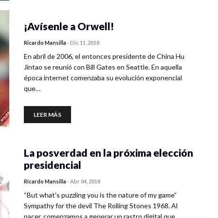
¡Avísenle a Orwell!
Ricardo Mansilla
-
Dic 11, 2018
En abril de 2006, el entonces presidente de China Hu
Jintao se reunió con Bill Gates en Seattle. En aquella
época internet comenzaba su evolución exponencial
que…
LEER MÁS
La posverdad en la próxima elección
presidencial
Ricardo Mansilla
-
Abr 04, 2018
“But what's puzzling you is the nature of my game”
Sympathy for the devil The Rolling Stones 1968. Al
nacer, comenzamos a generar un rastro digital que…