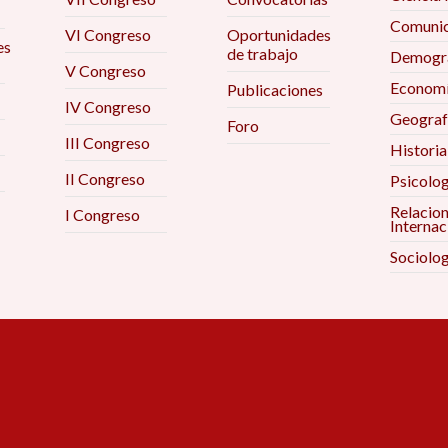
Comunic
VI Congreso
Oportunidades
es
de trabajo
Demogra
V Congreso
Econom
Publicaciones
IV Congreso
Geograf
Foro
III Congreso
Historia
II Congreso
Psicolog
Relacio
I Congreso
Internac
Sociolog