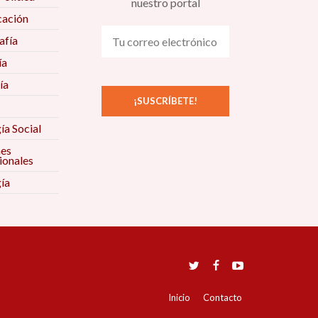
nuestro portal
ación
fía
ía
ía
ía Social
nes
ionales
ía
Inicio
Contacto