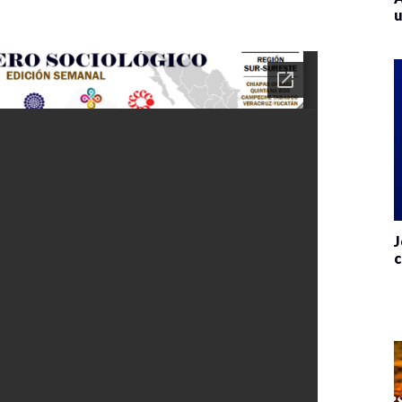
u
J
c