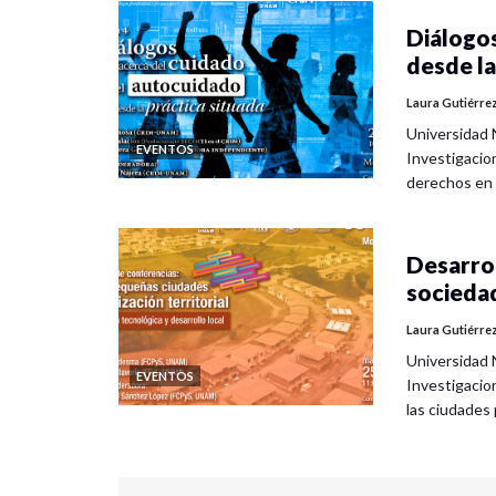
Diálogos
desde la
Laura Gutiérre
Universidad 
EVENTOS
Investigacio
derechos en
Desarrol
socieda
Laura Gutiérre
Universidad 
EVENTOS
Investigacio
las ciudade