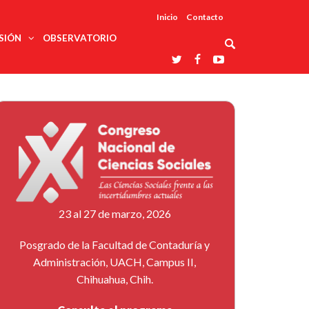
Inicio
Contacto
SIÓN
OBSERVATORIO
Asociaciones
udios
profesionales
onales
Grupos de
Reconoce
arrollo
trabajo
ar
La UDUALC
rcultural
os
A La
Redes
Universidad
cación
temáticas
De México
odología
Laboratorios
tico
En Su 475
as ciencias
Aniversario
nacionales
ales
Entidades
afines
d pública
23 al 27 de marzo, 2026
ajo social
ismo
Posgrado de la Facultad de Contaduría y
Administración, UACH, Campus II,
Chihuahua, Chih.