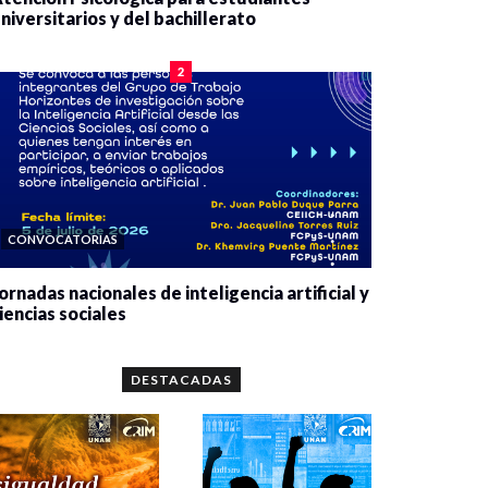
niversitarios y del bachillerato
0 veces compartido
2078 vistas
2
CONVOCATORIAS
ornadas nacionales de inteligencia artificial y
iencias sociales
0 veces compartido
5658 vistas
DESTACADAS