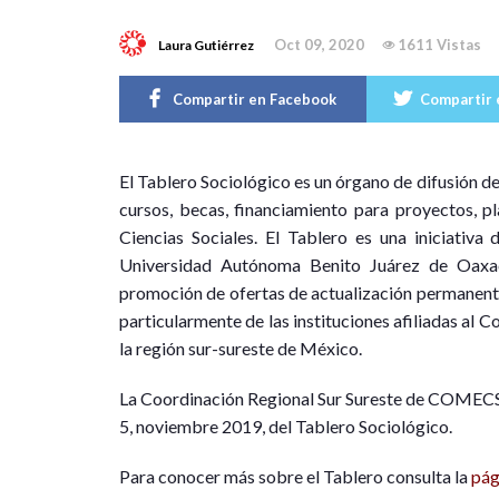
Oct 09, 2020
1611 Vistas
Laura Gutiérrez
Compartir en Facebook
Compartir 
E
l
T
a
b
l
e
r
o Sociológico es un órgano de difusión d
cursos, becas, financiamiento para proyectos, p
Ciencias Sociales. El Tablero es una iniciativa 
Universidad Autónoma Benito Juárez de Oaxaca
promoción de ofertas de actualización permanente 
particularmente de las instituciones afiliadas a
la región sur-sureste de México.
La Coordinación Regional Sur Sureste de COMECSO 
5, noviembre 2019, del Tablero Sociológico.
Para conocer más sobre el Tablero consulta la
pág