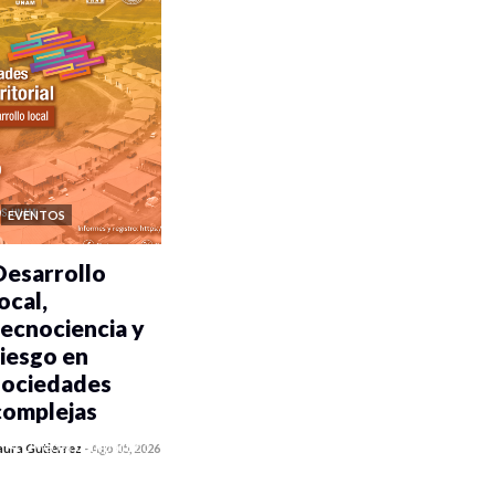
EVENTOS
Desarrollo
ocal,
tecnociencia y
riesgo en
sociedades
complejas
0 veces compartido
aura Gutiérrez
-
Ago 05, 2026
354 vistas