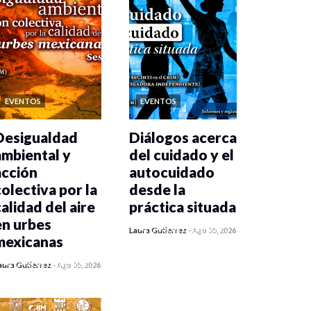
EVENTOS
EVENTOS
Desigualdad
Diálogos acerca
ambiental y
del cuidado y el
acción
autocuidado
colectiva por la
desde la
calidad del aire
práctica situada
en urbes
0 veces compartido
Laura Gutiérrez
-
Ago 05, 2026
mexicanas
411 vistas
0 veces compartido
aura Gutiérrez
-
Ago 05, 2026
413 vistas