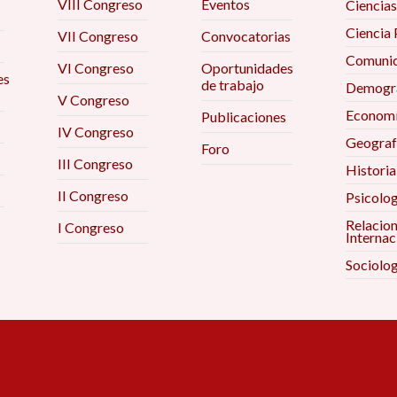
VIII Congreso
Eventos
Ciencias
Ciencia 
VII Congreso
Convocatorias
Comunic
VI Congreso
Oportunidades
es
de trabajo
Demogra
V Congreso
Econom
Publicaciones
IV Congreso
Geograf
Foro
III Congreso
Historia
II Congreso
Psicolog
Relacio
I Congreso
Internac
Sociolog