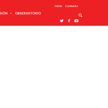
Inicio
Contacto
SIÓN
OBSERVATORIO
Asociaciones
udios
profesionales
onales
Grupos de
Reconoce
arrollo
trabajo
ar
La UDUALC
rcultural
os
A La
Redes
Universidad
cación
temáticas
De México
odología
Laboratorios
tico
En Su 475
as ciencias
Aniversario
nacionales
ales
Entidades
afines
d pública
ajo social
ismo