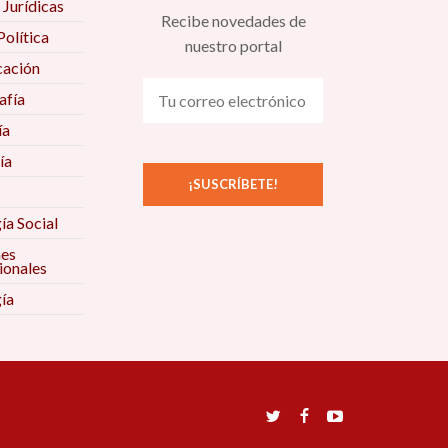
 Jurídicas
Recibe novedades de
Política
nuestro portal
ación
fía
ía
ía
ía Social
nes
ionales
ía