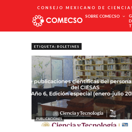
CONSEJO MEXICANO DE CIENCIA
G
SOBRE COMECSO
D
T
Afiliación
Asociados
ETIQUETA: BOLETINES
Directorio
Estatutos
Fundadores
Publicaciones
Comité Editorial
Boletín
PUBLICACIONES