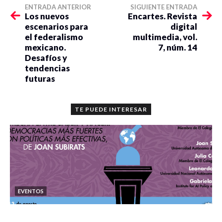
ENTRADA ANTERIOR
SIGUIENTE ENTRADA
Los nuevos
Encartes. Revista
escenarios para
digital
el federalismo
multimedia, vol.
mexicano.
7, núm. 14
Desafíos y
tendencias
futuras
TE PUEDE INTERESAR
EVENTOS