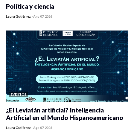
Política y ciencia
Laura Gutiérrez
-
Ago 07, 2026
0 veces compartido
447 vistas
EVENTOS
¿El Leviatán artificial? Inteligencia
Artificial en el Mundo Hispanoamericano
Laura Gutiérrez
-
Ago 07, 2026
0 veces compartido
437 vistas