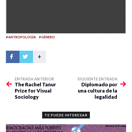
#
#
ANTROPOLOGÍA
GÉNERO
+
ENTRADA ANTERIOR
SIGUIENTE ENTRADA
The Rachel Tanur
Diplomado por
Prize for Visual
una cultura de la
Sociology
legalidad
TE PUEDE INTERESAR