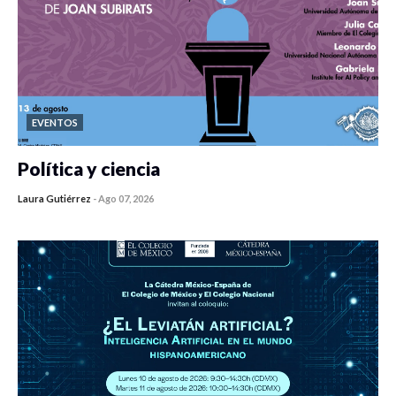
EVENTOS
Política y ciencia
Laura Gutiérrez
-
Ago 07, 2026
0 veces compartido
451 vistas