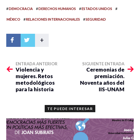
#
#
#
#
DEMOCRACIA
DERECHOS HUMANOS
ESTADOS UNIDOS
#
#
MÉXICO
RELACIONES INTERNACIONALES
SEGURIDAD
+
ENTRADA ANTERIOR
SIGUIENTE ENTRADA
Violencia y
Ceremonias de
mujeres. Retos
premiación.
metodológicos
Noventa años del
para la historia
IIS-UNAM
TE PUEDE INTERESAR