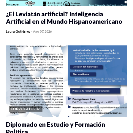
¿El Leviatán artificial? Inteligencia
Artificial en el Mundo Hispanoamericano
Laura Gutiérrez
-
Ago 07, 2026
0 veces compartido
142 vistas
CONVOCATORIAS
Diplomado en Estudio y Formación
Política