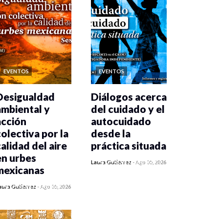
EVENTOS
EVENTOS
Desigualdad
Diálogos acerca
ambiental y
del cuidado y el
acción
autocuidado
colectiva por la
desde la
calidad del aire
práctica situada
en urbes
0 veces compartido
Laura Gutiérrez
-
Ago 05, 2026
mexicanas
84 vistas
0 veces compartido
aura Gutiérrez
-
Ago 05, 2026
86 vistas