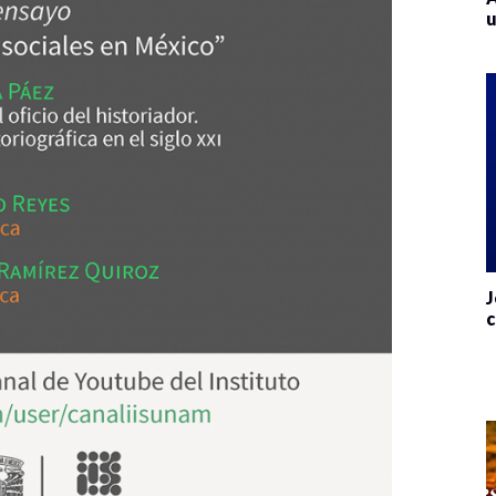
u
J
c