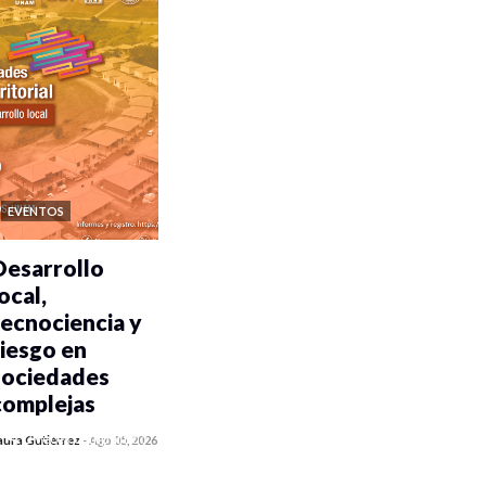
EVENTOS
Desarrollo
ocal,
tecnociencia y
riesgo en
sociedades
complejas
0 veces compartido
aura Gutiérrez
-
Ago 05, 2026
78 vistas