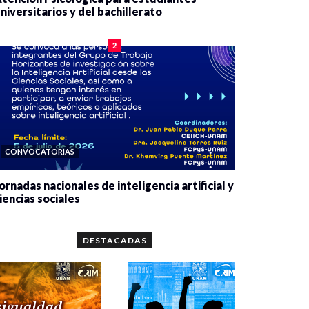
niversitarios y del bachillerato
0 veces compartido
2075 vistas
2
CONVOCATORIAS
ornadas nacionales de inteligencia artificial y
iencias sociales
0 veces compartido
5641 vistas
DESTACADAS