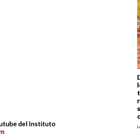
l
utube del Instituto
L
am