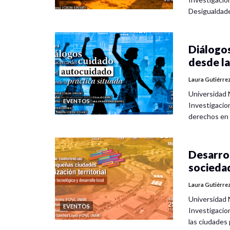
Desigualdad
Diálogos
desde la
Laura Gutiérre
Universidad 
EVENTOS
Investigacio
derechos en
Desarrol
socieda
Laura Gutiérre
Universidad 
EVENTOS
Investigacio
las ciudade