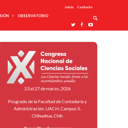
Inicio
Contacto
SIÓN
OBSERVATORIO
Asociaciones
udios
profesionales
onales
Grupos de
Reconoce
arrollo
trabajo
ar
La UDUALC
rcultural
os
A La
Redes
Universidad
cación
temáticas
De México
odología
Laboratorios
tico
En Su 475
as ciencias
Aniversario
nacionales
ales
Entidades
afines
d pública
23 al 27 de marzo, 2026
ajo social
ismo
Posgrado de la Facultad de Contaduría y
Administración, UACH, Campus II,
Chihuahua, Chih.