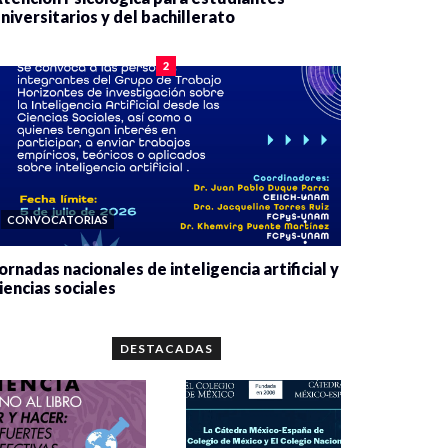
niversitarios y del bachillerato
0 veces compartido
2084 vistas
2
CONVOCATORIAS
ornadas nacionales de inteligencia artificial y
iencias sociales
0 veces compartido
5667 vistas
DESTACADAS