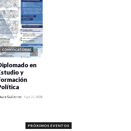
CONVOCATORIAS
Diplomado en
Estudio y
Formación
Política
0 veces compartido
aura Gutiérrez
-
Ago 07, 2026
1171 vistas
PRÓXIMOS EVENTOS