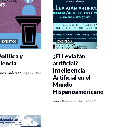
EVENTOS
EVENTOS
olítica y
¿El Leviatán
ciencia
artificial?
Inteligencia
0 veces compartido
aura Gutiérrez
-
Ago 07, 2026
Artificial en el
403 vistas
Mundo
Hispanoamericano
0 veces compartido
Laura Gutiérrez
-
Ago 07, 2026
417 vistas