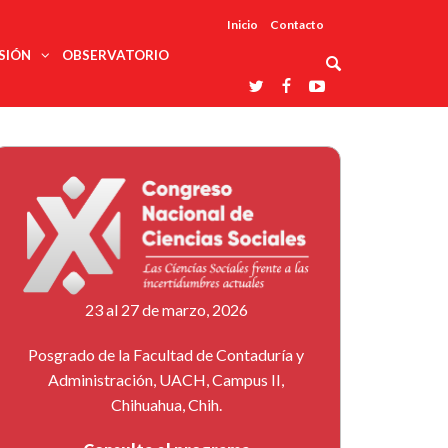
Inicio
Contacto
SIÓN
OBSERVATORIO
Asociaciones
udios
profesionales
onales
Grupos de
Reconoce
arrollo
trabajo
ar
La UDUALC
rcultural
os
A La
Redes
Universidad
cación
temáticas
De México
odología
Laboratorios
tico
En Su 475
as ciencias
Aniversario
nacionales
ales
Entidades
afines
d pública
23 al 27 de marzo, 2026
ajo social
ismo
Posgrado de la Facultad de Contaduría y
Administración, UACH, Campus II,
Chihuahua, Chih.