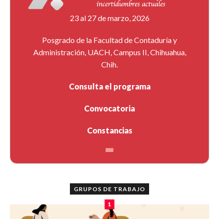
23 al 27 de marzo, 2026
Posgrado de la Facultad de Contaduría y
Administración, UACH, Campus II, Chihuahua,
Chih.
Consulta el programa
Convocatoria
Constancias
GRUPOS DE TRABAJO
1