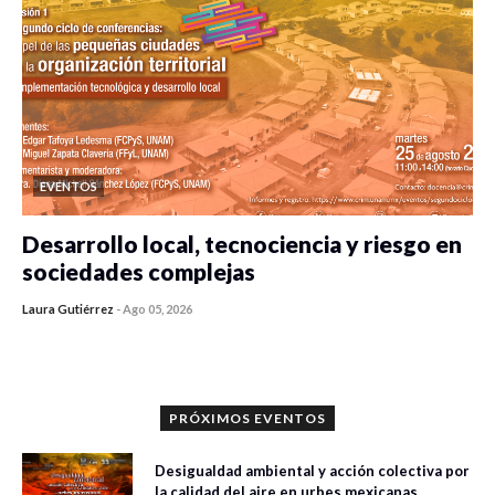
EVENTOS
Desarrollo local, tecnociencia y riesgo en
sociedades complejas
Laura Gutiérrez
-
Ago 05, 2026
0 veces compartido
315 vistas
PRÓXIMOS EVENTOS
Desigualdad ambiental y acción colectiva por
la calidad del aire en urbes mexicanas