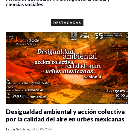
ciencias sociales
0 veces compartido
5647 vistas
DESTACADAS
EVENTOS
Desigualdad ambiental y acción colectiva
por la calidad del aire en urbes mexicanas
Laura Gutiérrez
-
Ago 05, 2026
0 veces compartido
351 vistas