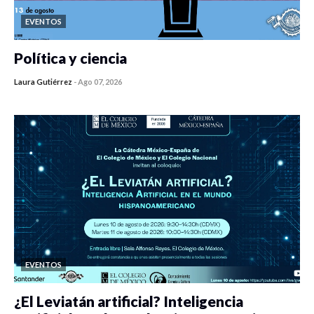
EVENTOS
Política y ciencia
Laura Gutiérrez
-
Ago 07, 2026
0 veces compartido
110 vistas
EVENTOS
¿El Leviatán artificial? Inteligencia