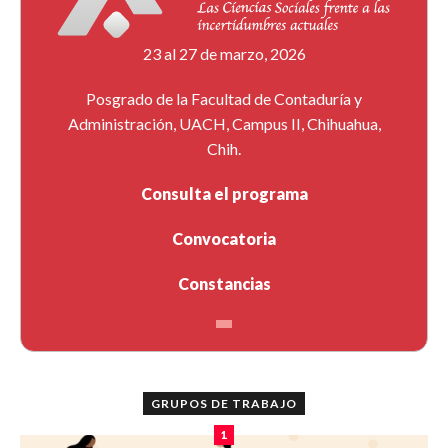
23 al 27 de marzo, 2026
Posgrado de la Facultad de Contaduría y
Administración, UACH, Campus II, Chihuahua,
Chih.
Consulta el programa
Convocatoria
Constancias
GRUPOS DE TRABAJO
1