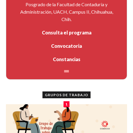
Posgrado de la Facultad de Contaduría y
Administración, UACH, Campus II, Chihuahua,
Chih.
Consulta el programa
Convocatoria
Constancias
GRUPOS DE TRABAJO
1