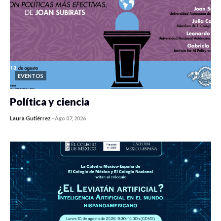
EVENTOS
Política y ciencia
Laura Gutiérrez
-
Ago 07, 2026
0 veces compartido
110 vistas