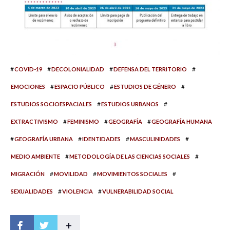
#
#
#
#
COVID-19
DECOLONIALIDAD
DEFENSA DEL TERRITORIO
#
#
#
EMOCIONES
ESPACIO PÚBLICO
ESTUDIOS DE GÉNERO
#
#
ESTUDIOS SOCIOESPACIALES
ESTUDIOS URBANOS
#
#
#
EXTRACTIVISMO
FEMINISMO
GEOGRAFÍA
GEOGRAFÍA HUMANA
#
#
#
#
GEOGRAFÍA URBANA
IDENTIDADES
MASCULINIDADES
#
#
MEDIO AMBIENTE
METODOLOGÍA DE LAS CIENCIAS SOCIALES
#
#
#
MIGRACIÓN
MOVILIDAD
MOVIMIENTOS SOCIALES
#
#
SEXUALIDADES
VIOLENCIA
VULNERABILIDAD SOCIAL
+