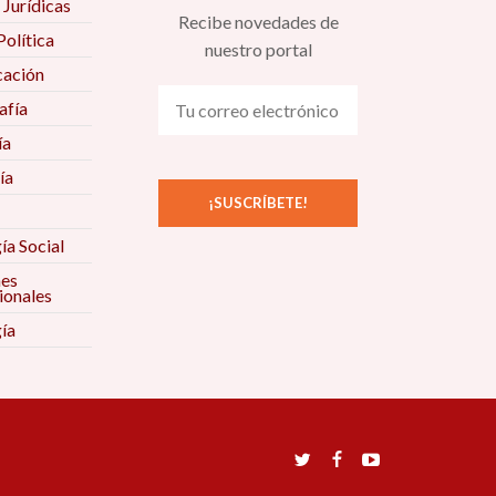
 Jurídicas
Recibe novedades de
Política
nuestro portal
ación
fía
ía
ía
ía Social
nes
ionales
ía