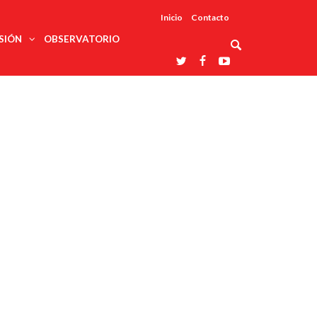
Inicio
Contacto
SIÓN
OBSERVATORIO
Asociaciones
udios
profesionales
onales
Grupos de
Reconoce
arrollo
trabajo
ar
La UDUALC
rcultural
os
A La
Redes
Universidad
cación
temáticas
De México
odología
Laboratorios
tico
En Su 475
as ciencias
Aniversario
nacionales
ales
Entidades
afines
d pública
ajo social
ismo