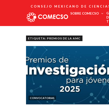
CONSEJO MEXICANO DE CIENCIA
G
SOBRE COMECSO
D
T
Afiliación
Asociados
ETIQUETA: PREMIOS DE LA AMC
Directorio
Estatutos
Fundadores
Publicaciones
Comité Editorial
Boletín
CONVOCATORIAS