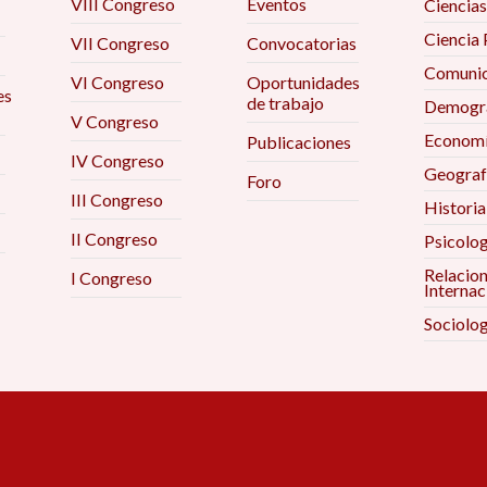
VIII Congreso
Eventos
Ciencias
Ciencia 
VII Congreso
Convocatorias
Comunic
VI Congreso
Oportunidades
es
de trabajo
Demogra
V Congreso
Econom
Publicaciones
IV Congreso
Geograf
Foro
III Congreso
Historia
II Congreso
Psicolog
Relacio
I Congreso
Internac
Sociolog