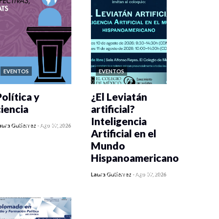
EVENTOS
EVENTOS
olítica y
¿El Leviatán
ciencia
artificial?
Inteligencia
0 veces compartido
aura Gutiérrez
-
Ago 07, 2026
Artificial en el
449 vistas
Mundo
Hispanoamericano
0 veces compartido
Laura Gutiérrez
-
Ago 07, 2026
437 vistas