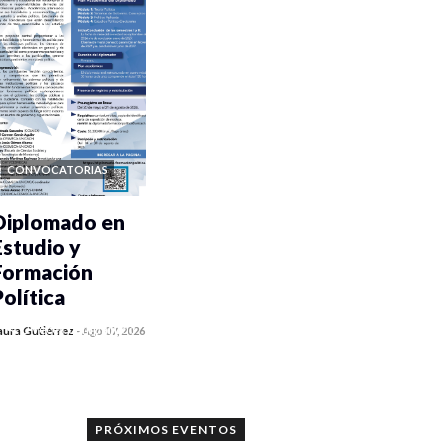
CONVOCATORIAS
Diplomado en
Estudio y
Formación
Política
0 veces compartido
aura Gutiérrez
-
Ago 07, 2026
1187 vistas
PRÓXIMOS EVENTOS