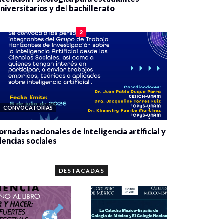
niversitarios y del bachillerato
0 veces compartido
2090 vistas
2
CONVOCATORIAS
ornadas nacionales de inteligencia artificial y
iencias sociales
0 veces compartido
5679 vistas
DESTACADAS