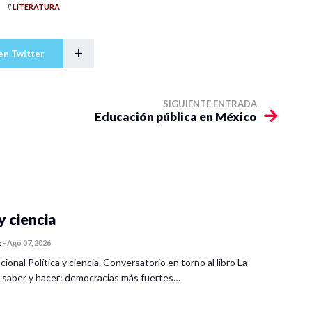
#
LITERATURA
+
en Twitter
SIGUIENTE ENTRADA
Educación pública en México
y ciencia
z
-
Ago 07, 2026
cional Política y ciencia. Conversatorio en torno al libro La
 saber y hacer: democracias más fuertes…