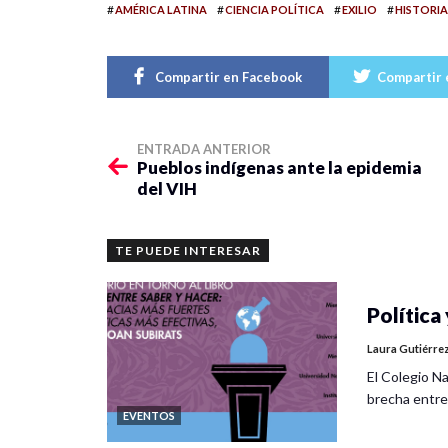
#
#
#
#
AMÉRICA LATINA
CIENCIA POLÍTICA
EXILIO
HISTORIA
Compartir en Facebook
Compartir 
ENTRADA ANTERIOR
Pueblos indígenas ante la epidemia
del VIH
TE PUEDE INTERESAR
Política 
Laura Gutiérre
El Colegio Na
brecha entre
EVENTOS