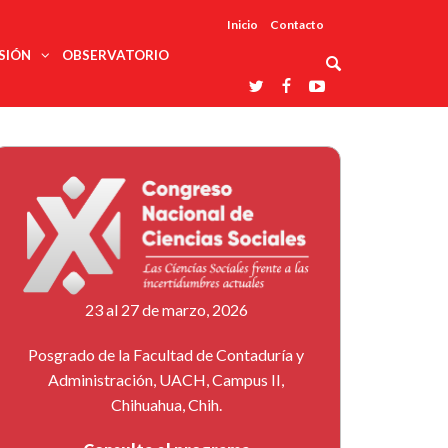
Inicio
Contacto
SIÓN
OBSERVATORIO
Asociaciones
udios
profesionales
onales
Grupos de
Reconoce
arrollo
trabajo
ar
La UDUALC
rcultural
os
A La
Redes
Universidad
cación
temáticas
De México
odología
Laboratorios
tico
En Su 475
as ciencias
Aniversario
nacionales
ales
Entidades
afines
d pública
23 al 27 de marzo, 2026
ajo social
ismo
Posgrado de la Facultad de Contaduría y
Administración, UACH, Campus II,
Chihuahua, Chih.