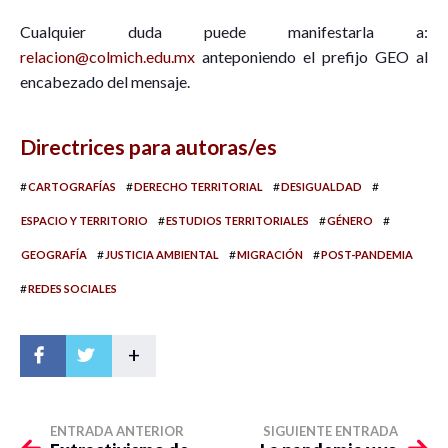
Cualquier duda puede manifestarla a:
relacion@colmich.edu.mx
anteponiendo el prefijo GEO al
encabezado del mensaje.
Directrices para autoras/es
#
#
#
#
CARTOGRAFÍAS
DERECHO TERRITORIAL
DESIGUALDAD
#
#
#
ESPACIO Y TERRITORIO
ESTUDIOS TERRITORIALES
GÉNERO
#
#
#
GEOGRAFÍA
JUSTICIA AMBIENTAL
MIGRACIÓN
POST-PANDEMIA
#
REDES SOCIALES
+
ENTRADA ANTERIOR
SIGUIENTE ENTRADA