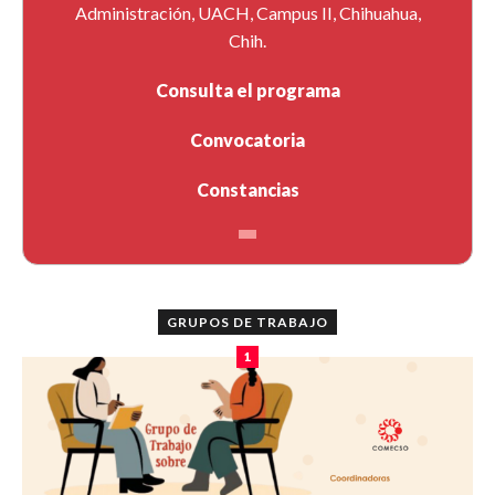
Administración, UACH, Campus II, Chihuahua,
Chih.
Consulta el programa
Convocatoria
Constancias
GRUPOS DE TRABAJO
1