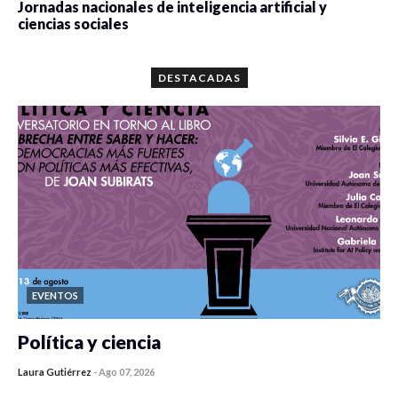
Jornadas nacionales de inteligencia artificial y
ciencias sociales
0 veces compartido
5667 vistas
DESTACADAS
EVENTOS
Política y ciencia
Laura Gutiérrez
-
Ago 07, 2026
0 veces compartido
341 vistas