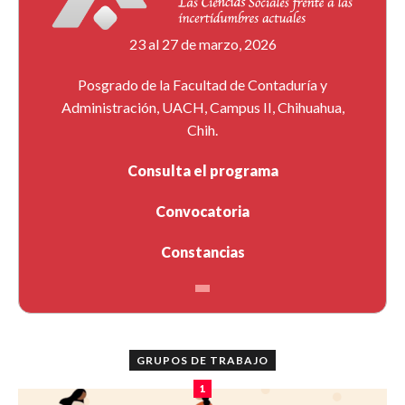
23 al 27 de marzo, 2026
Posgrado de la Facultad de Contaduría y
Administración, UACH, Campus II, Chihuahua,
Chih.
Consulta el programa
Convocatoria
Constancias
GRUPOS DE TRABAJO
1