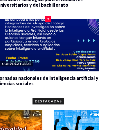
niversitarios y del bachillerato
0 veces compartido
2077 vistas
2
CONVOCATORIAS
ornadas nacionales de inteligencia artificial y
iencias sociales
0 veces compartido
5646 vistas
DESTACADAS