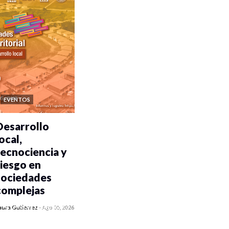
EVENTOS
Desarrollo
ocal,
tecnociencia y
riesgo en
sociedades
complejas
0 veces compartido
aura Gutiérrez
-
Ago 05, 2026
310 vistas