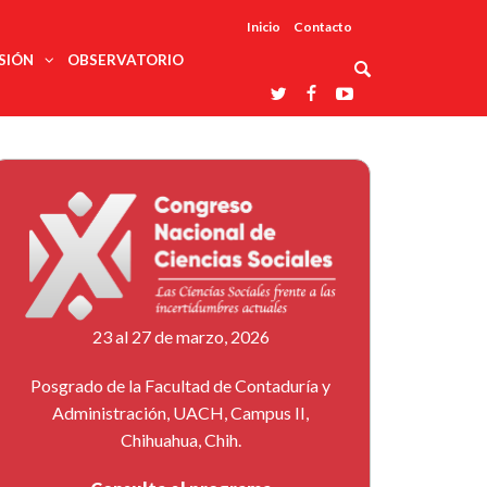
Inicio
Contacto
SIÓN
OBSERVATORIO
Asociaciones
udios
profesionales
onales
Grupos de
Reconoce
arrollo
trabajo
ar
La UDUALC
rcultural
os
A La
Redes
Universidad
cación
temáticas
De México
odología
Laboratorios
tico
En Su 475
as ciencias
Aniversario
nacionales
ales
Entidades
afines
d pública
23 al 27 de marzo, 2026
ajo social
ismo
Posgrado de la Facultad de Contaduría y
Administración, UACH, Campus II,
Chihuahua, Chih.