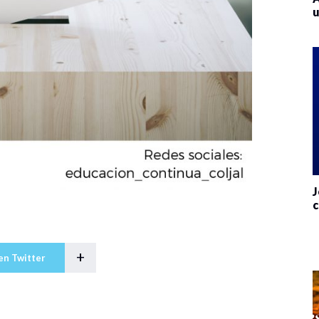
u
J
c
+
en Twitter