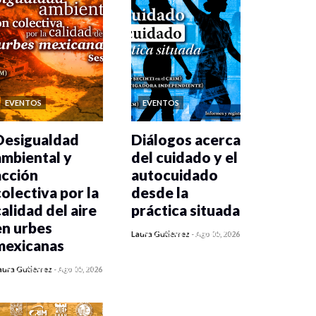
EVENTOS
EVENTOS
Desigualdad
Diálogos acerca
ambiental y
del cuidado y el
acción
autocuidado
colectiva por la
desde la
calidad del aire
práctica situada
en urbes
0 veces compartido
Laura Gutiérrez
-
Ago 05, 2026
mexicanas
324 vistas
0 veces compartido
aura Gutiérrez
-
Ago 05, 2026
341 vistas