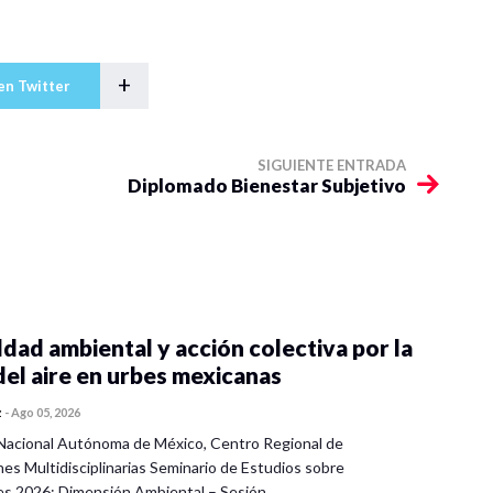
+
en Twitter
SIGUIENTE ENTRADA
Diplomado Bienestar Subjetivo
dad ambiental y acción colectiva por la
del aire en urbes mexicanas
z
-
Ago 05, 2026
Nacional Autónoma de México, Centro Regional de
nes Multidisciplinarias Seminario de Estudios sobre
es 2026: Dimensión Ambiental – Sesión…