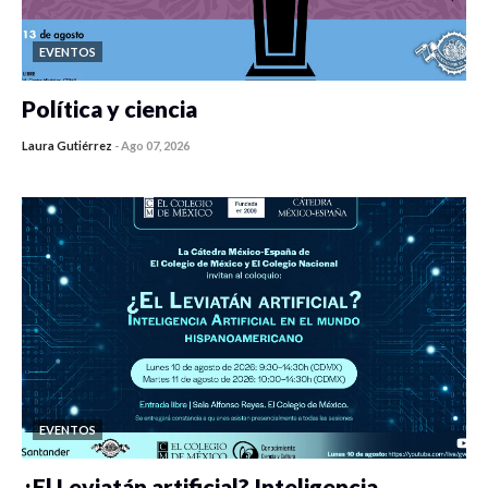
EVENTOS
Política y ciencia
Laura Gutiérrez
-
Ago 07, 2026
0 veces compartido
415 vistas
EVENTOS
¿El Leviatán artificial? Inteligencia