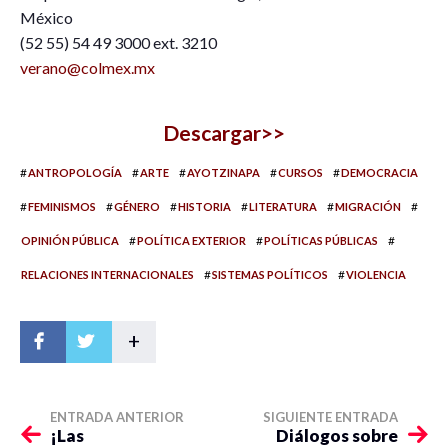
México
(52 55) 54 49 3000 ext. 3210
verano@colmex.mx
Descargar>>
#
#
#
#
#
ANTROPOLOGÍA
ARTE
AYOTZINAPA
CURSOS
DEMOCRACIA
#
#
#
#
#
#
FEMINISMOS
GÉNERO
HISTORIA
LITERATURA
MIGRACIÓN
#
#
#
OPINIÓN PÚBLICA
POLÍTICA EXTERIOR
POLÍTICAS PÚBLICAS
#
#
RELACIONES INTERNACIONALES
SISTEMAS POLÍTICOS
VIOLENCIA
+
ENTRADA ANTERIOR
SIGUIENTE ENTRADA
¡Las
Diálogos sobre