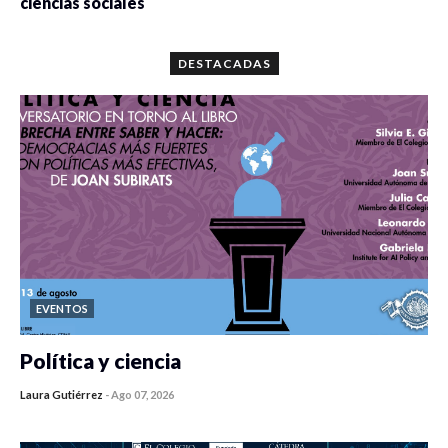
ciencias sociales
0 veces compartido
5679 vistas
DESTACADAS
EVENTOS
Política y ciencia
Laura Gutiérrez
-
Ago 07, 2026
0 veces compartido
449 vistas