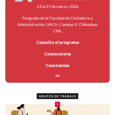
23 al 27 de marzo, 2026
Posgrado de la Facultad de Contaduría y
Administración, UACH, Campus II, Chihuahua,
Chih.
Consulta el programa
Convocatoria
Constancias
GRUPOS DE TRABAJO
1