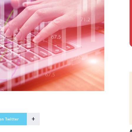
+
en Twitter
A