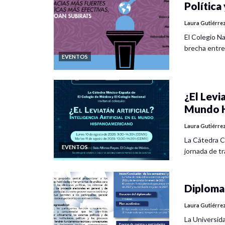
Política 
Laura Gutiérre
El Colegio Na
brecha entre
EVENTOS
¿El Levia
Mundo H
Laura Gutiérre
La Cátedra C
EVENTOS
jornada de tra
Diplomad
Laura Gutiérre
La Universid