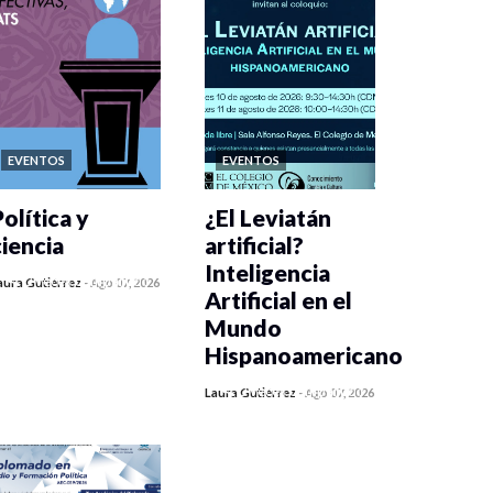
EVENTOS
EVENTOS
olítica y
¿El Leviatán
ciencia
artificial?
Inteligencia
0 veces compartido
aura Gutiérrez
-
Ago 07, 2026
Artificial en el
362 vistas
Mundo
Hispanoamericano
0 veces compartido
Laura Gutiérrez
-
Ago 07, 2026
374 vistas