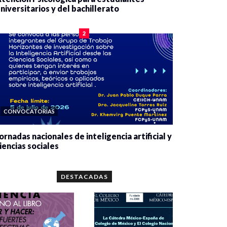
niversitarios y del bachillerato
0 veces compartido
2084 vistas
2
CONVOCATORIAS
ornadas nacionales de inteligencia artificial y
iencias sociales
0 veces compartido
5667 vistas
DESTACADAS