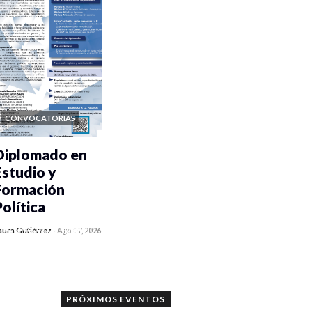
CONVOCATORIAS
Diplomado en
Estudio y
Formación
Política
0 veces compartido
aura Gutiérrez
-
Ago 07, 2026
1132 vistas
PRÓXIMOS EVENTOS