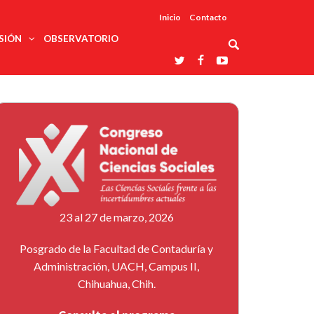
Inicio
Contacto
SIÓN
OBSERVATORIO
Asociaciones
udios
profesionales
onales
Grupos de
Reconoce
arrollo
trabajo
ar
La UDUALC
rcultural
os
A La
Redes
Universidad
cación
temáticas
De México
odología
Laboratorios
tico
En Su 475
as ciencias
Aniversario
nacionales
ales
Entidades
afines
d pública
23 al 27 de marzo, 2026
ajo social
ismo
Posgrado de la Facultad de Contaduría y
Administración, UACH, Campus II,
Chihuahua, Chih.