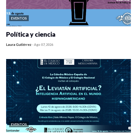
EVENTOS
Política y ciencia
Laura Gutiérrez
-
Ago 07, 2026
0 veces compartido
105 vistas
EVENTOS