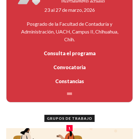
23 al 27 de marzo, 2026
Posgrado de la Facultad de Contaduría y
Administración, UACH, Campus II, Chihuahua,
Chih.
Consulta el programa
Convocatoria
Constancias
GRUPOS DE TRABAJO
1