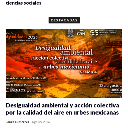
ciencias sociales
0 veces compartido
5662 vistas
DESTACADAS
EVENTOS
Desigualdad ambiental y acción colectiva
por la calidad del aire en urbes mexicanas
Laura Gutiérrez
-
Ago 05, 2026
0 veces compartido
485 vistas