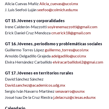
Alicia Cuevas Muñiz
Alicia_cuevas@ucol.mx
J. Luis Seefoó Luján
seefoo@colmich.edu.mx
GT 15. Jóvenes y corporalidades
Irene Calderón-Mazzotti
soyirenemazzotti@gmail.com
Erick Daniel Cruz Mendoza
cm.erick18@gmail.com
GT 16. Jóvenes, periodismo y problemáticas sociales
Guillermo Torres López
guillermo_torres@ucol.mx
Arnoldo Delgadillo Grajeda
adelgadillo@ucol.mx
Elvira Hernández Carballido
elviracarballido62@gmai.com
GT 17. Jóvenes en territorios rurales
David Sánchez Sánchez
David.sanchez@academicos.udg.mx
Sergio Iván Navarro Martínez
senavarro@uv.mx
Josué Isau De la Cruz Riestra
j.delacruz@ciesas.edu.mx
Calendario