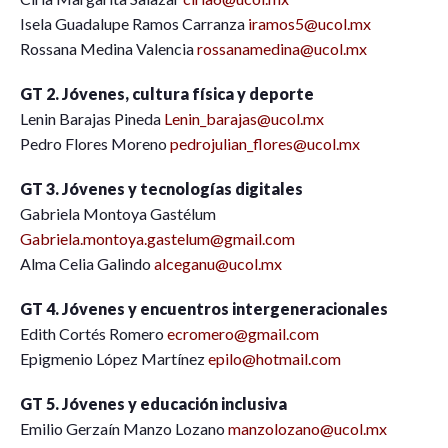
Isela Guadalupe Ramos Carranza
iramos5@ucol.mx
Rossana Medina Valencia
rossanamedina@ucol.mx
GT 2. Jóvenes, cultura física y deporte
Lenin Barajas Pineda
Lenin_barajas@ucol.mx
Pedro Flores Moreno
pedrojulian_flores@ucol.mx
GT 3. Jóvenes y tecnologías digitales
Gabriela Montoya Gastélum
Gabriela.montoya.gastelum@gmail.com
Alma Celia Galindo
alceganu@ucol.mx
GT 4. Jóvenes y encuentros intergeneracionales
Edith Cortés Romero
ecromero@gmail.com
Epigmenio López Martínez
epilo@hotmail.com
GT 5. Jóvenes y educación inclusiva
Emilio Gerzaín Manzo Lozano
manzolozano@ucol.mx