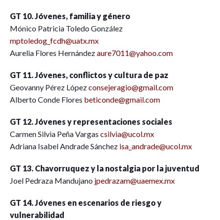
GT 10. Jóvenes, familia y género
Mónico Patricia Toledo González
mptoledog_fcdh@uatx.mx
Aurelia Flores Hernández
aure7011@yahoo.com
GT 11. Jóvenes, conflictos y cultura de paz
Geovanny Pérez López
consejeragio@gmail.com
Alberto Conde Flores
beticonde@gmail.com
GT 12. Jóvenes y representaciones sociales
Carmen Silvia Peña Vargas
csilvia@ucol.mx
Adriana Isabel Andrade Sánchez
isa_andrade@ucol.mx
GT 13. Chavorruquez y la nostalgia por la juventud
Joel Pedraza Mandujano
jpedrazam@uaemex.mx
GT 14. Jóvenes en escenarios de riesgo y
vulnerabilidad