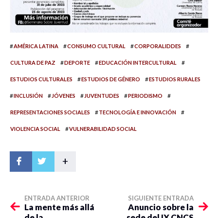
#
#
#
#
AMÉRICA LATINA
CONSUMO CULTURAL
CORPORALIDDES
#
#
#
CULTURA DE PAZ
DEPORTE
EDUCACIÓN INTERCULTURAL
#
#
ESTUDIOS CULTURALES
ESTUDIOS DE GÉNERO
ESTUDIOS RURALES
#
#
#
#
#
INCLUSIÓN
JÓVENES
JUVENTUDES
PERIODISMO
#
#
REPRESENTACIONES SOCIALES
TECNOLOGÍA E INNOVACIÓN
#
VIOLENCIA SOCIAL
VULNERABILIDAD SOCIAL
+
ENTRADA ANTERIOR
SIGUIENTE ENTRADA
La mente más allá
Anuncio sobre la
de la
sede del IX CNCS