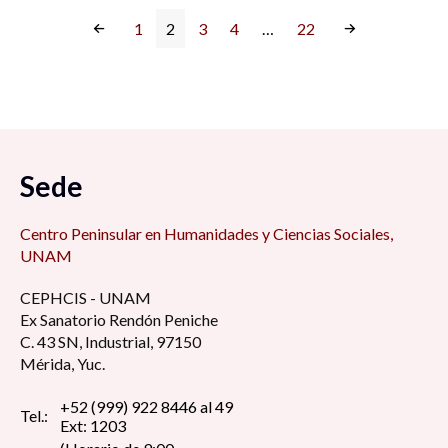
1
2
3
4
…
22
Sede
Centro Peninsular en Humanidades y Ciencias Sociales,
UNAM
CEPHCIS - UNAM
Ex Sanatorio Rendón Peniche
C. 43 SN, Industrial, 97150
Mérida, Yuc.
+52 (999) 922 8446 al 49
Tel.:
Ext: 1203