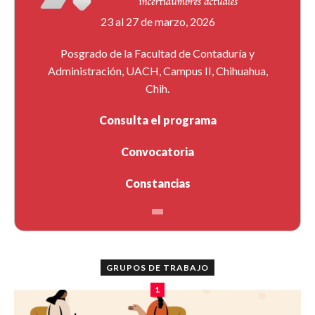
23 al 27 de marzo, 2026
Posgrado de la Facultad de Contaduría y
Administración, UACH, Campus II, Chihuahua,
Chih.
Consulta el programa
Convocatoria
Constancias
GRUPOS DE TRABAJO
1