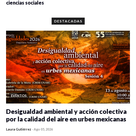
ciencias sociales
0 veces compartido
5659 vistas
DESTACADAS
EVENTOS
Desigualdad ambiental y acción colectiva
por la calidad del aire en urbes mexicanas
Laura Gutiérrez
-
Ago 05, 2026
0 veces compartido
415 vistas