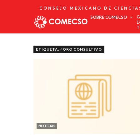
CONSEJO MEXICANO DE CIENCIA
G
SOBRE COMECSO
D
T
Afiliación
Asociados
ETIQUETA: FORO CONSULTIVO
Directorio
Estatutos
Fundadores
Publicaciones
Comité Editorial
Boletín
NOTICIAS