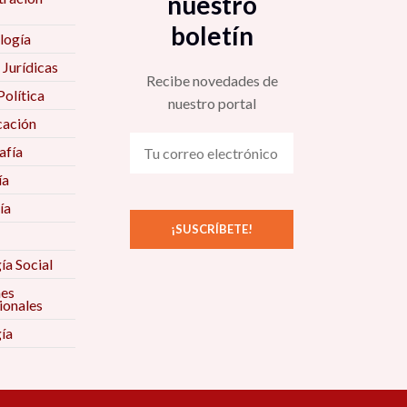
nuestro
boletín
logía
 Jurídicas
Recibe novedades de
Política
nuestro portal
ación
fía
ía
ía
ía Social
nes
ionales
ía