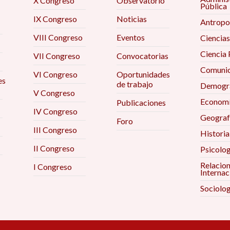
X Congreso
Observatorio
Pública
IX Congreso
Noticias
Antropo
VIII Congreso
Eventos
Ciencias
Ciencia 
VII Congreso
Convocatorias
Comunic
VI Congreso
Oportunidades
es
de trabajo
Demogra
V Congreso
Econom
Publicaciones
IV Congreso
Geograf
Foro
III Congreso
Historia
II Congreso
Psicolog
Relacio
I Congreso
Internac
Sociolog