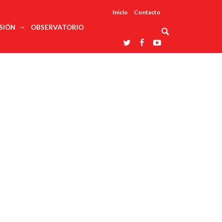
Inicio
Contacto
SIÓN
OBSERVATORIO
Asociaciones
udios
profesionales
onales
Grupos de
Reconoce
arrollo
trabajo
ar
La UDUALC
rcultural
os
A La
Redes
Universidad
cación
temáticas
De México
odología
Laboratorios
tico
En Su 475
as ciencias
Aniversario
nacionales
ales
Entidades
afines
d pública
ajo social
ismo