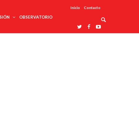
Inicio
Contacto
SIÓN
OBSERVATORIO
Asociaciones
udios
profesionales
onales
Grupos de
Reconoce
arrollo
trabajo
ar
La UDUALC
rcultural
os
A La
Redes
Universidad
cación
temáticas
De México
odología
Laboratorios
tico
En Su 475
as ciencias
Aniversario
nacionales
ales
Entidades
afines
d pública
ajo social
ismo