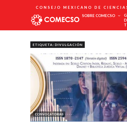
CONSEJO MEXICANO DE CIENCIA
G
SOBRE COMECSO
D
T
Afiliación
Asociados
ETIQUETA: DIVULGACIÓN
Directorio
Estatutos
Fundadores
Publicaciones
Comité Editorial
Boletín
CONVOCATORIAS