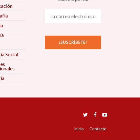
ación
fía
ía
ía
ía Social
nes
ionales
ía
Inicio
Contacto