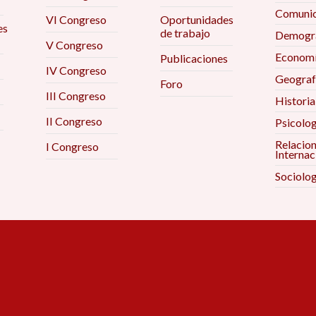
Comunic
VI Congreso
Oportunidades
es
de trabajo
Demogra
V Congreso
Econom
Publicaciones
IV Congreso
Geograf
Foro
III Congreso
Historia
II Congreso
Psicolog
Relacio
I Congreso
Internac
Sociolog