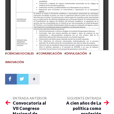
#
#
#
#
CIENCIAS SOCIALES
COMUNICACIÓN
DIVULGACIÓN
INNOVACIÓN
+
ENTRADA ANTERIOR
SIGUIENTE ENTRADA
Convocatoria al
A cien años de La
VII Congreso
política como
Nacional de
profesión