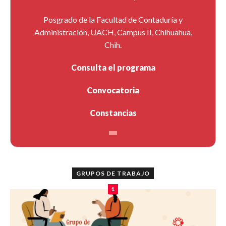
Posgrado de la Facultad de Contaduría y
Administración, UACH, Campus II, Chihuahua,
Chih.
Consulta el programa
Convocatoria
Constancias
GRUPOS DE TRABAJO
1