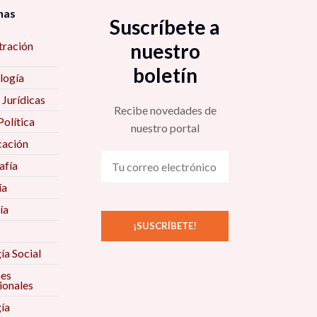
nas
Suscríbete a
tración
nuestro
boletín
logía
 Jurídicas
Recibe novedades de
Política
nuestro portal
ación
fía
ía
ía
ía Social
nes
ionales
ía