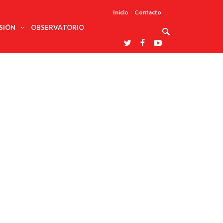
Inicio
Contacto
SIÓN
OBSERVATORIO
Asociaciones
udios
profesionales
onales
Grupos de
Reconoce
arrollo
trabajo
ar
La UDUALC
rcultural
os
A La
Redes
Universidad
cación
temáticas
De México
odología
Laboratorios
tico
En Su 475
as ciencias
Aniversario
nacionales
ales
Entidades
afines
d pública
ajo social
ismo