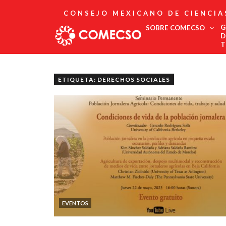
CONSEJO MEXICANO DE CIENCIA
G
SOBRE COMECSO
D
T
Afiliación
Asociados
ETIQUETA: DERECHOS SOCIALES
Directorio
Estatutos
Fundadores
Publicaciones
Comité Editorial
Boletín
EVENTOS