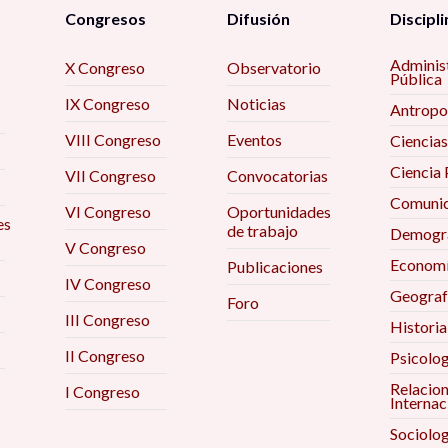
Congresos
Difusión
Discipli
Adminis
X Congreso
Observatorio
Pública
IX Congreso
Noticias
Antropo
VIII Congreso
Eventos
Ciencias
Ciencia 
VII Congreso
Convocatorias
Comunic
VI Congreso
Oportunidades
es
de trabajo
Demogra
V Congreso
Econom
Publicaciones
IV Congreso
Geograf
Foro
III Congreso
Historia
II Congreso
Psicolog
Relacio
I Congreso
Internac
Sociolog