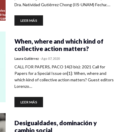
Dra. Natividad Gutiérrez Chong (IIS-UNAM) Fecha:…
LEER MÁS
When, where and which kind of
collective action matters?
Laura Gutiérrez
-
Ago 07, 2020
CALL FOR PAPERS, PACO 14(3 bis): 2021 Call for
Papers for a Special Issue on[1]: When, where and
which kind of collective action matters? Guest editors
Lorenzo…
LEER MÁS
Desigualdades, dominación y
cambio social