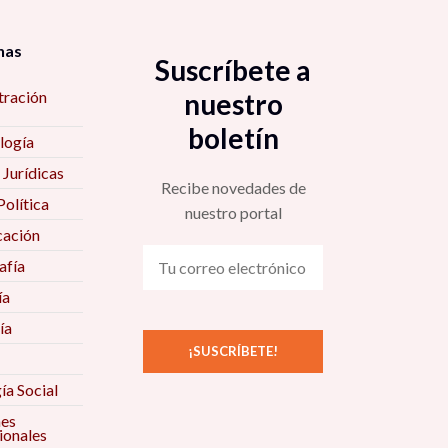
nas
Suscríbete a
tración
nuestro
boletín
logía
 Jurídicas
Recibe novedades de
Política
nuestro portal
ación
fía
ía
ía
ía Social
nes
ionales