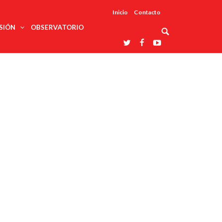
Inicio
Contacto
SIÓN
OBSERVATORIO
Asociaciones
udios
profesionales
onales
Grupos de
Reconoce
arrollo
trabajo
ar
La UDUALC
rcultural
os
A La
Redes
Universidad
cación
temáticas
De México
odología
Laboratorios
tico
En Su 475
as ciencias
Aniversario
nacionales
ales
Entidades
afines
d pública
ajo social
ismo