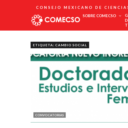
CONSEJO MEXICANO DE CIENCIA
G
SOBRE COMECSO
D
T
Afiliación
Asociados
ETIQUETA: CAMBIO SOCIAL
Directorio
Estatutos
Fundadores
Publicaciones
Comité Editorial
Boletín
CONVOCATORIAS