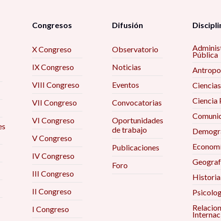
Congresos
Difusión
Discipli
Adminis
X Congreso
Observatorio
Pública
IX Congreso
Noticias
Antropo
VIII Congreso
Eventos
Ciencias
Ciencia 
VII Congreso
Convocatorias
Comunic
VI Congreso
Oportunidades
es
de trabajo
Demogra
V Congreso
Econom
Publicaciones
IV Congreso
Geograf
Foro
III Congreso
Historia
II Congreso
Psicolog
Relacio
I Congreso
Internac