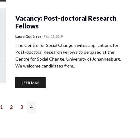
Vacancy: Post-doctoral Research
Fellows
Laura Gutiérrez
-
Feb 05, 2019
The Centre for Social Change invites applications for
Post-doctoral Research Fellows to be based at the
Centre for Social Change, University of Johannesburg.
We welcome candidates from…
LEER MÁS
1
2
3
4