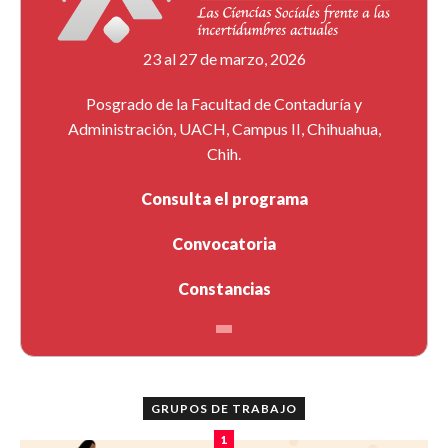
23 al 27 de marzo, 2026
Posgrado de la Facultad de Contaduría y
Administración, UACH, Campus II, Chihuahua,
Chih.
Consulta el programa
Convocatoria
Constancias
GRUPOS DE TRABAJO
1