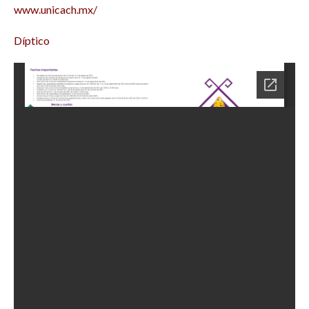
www.unicach.mx/
Díptico