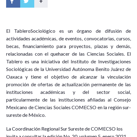
+
E
l
T
a
b
l
e
r
o
S
o
c
iológico es un órgano de difusión de
actividades académicas, de eventos, convocatorias, cursos,
becas, financiamiento para proyectos, plazas y demás,
relacionadas con el quehacer de las Ciencias Sociales. El
Tablero es una iniciativa del Instituto de Investigaciones
Sociológicas de la Universidad Autónoma Benito Juárez de
Oaxaca y tiene el objetivo de alcanzar la vinculación
promoción de ofertas de actualización permanente de las
instituciones académicas y del sector social,
particularmente de las instituciones afiliadas al Consejo
Mexicano de Ciencias Sociales COMECSO en la región sur-
sureste de México.
La Coordinación Regional Sur Sureste de COMECSO los
invita a consultar la edición No. 20, volumen 5, enero 2021,