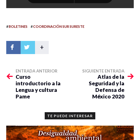
#
#
BOLETINES
COORDINACIÓN SUR SURESTE
+
ENTRADA ANTERIOR
SIGUIENTE ENTRADA
Curso
Atlas de la
introductorio a la
Seguridad y la
Lengua y cultura
Defensa de
Pame
México 2020
TE PUEDE INTERESAR