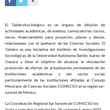
+
E
l
T
a
b
l
e
r
o
S
o
c
i
o
lógico es un órgano de difusión de
actividades académicas, de eventos, convocatorias, cursos,
becas, financiamiento para proyectos, plazas y demás,
relacionadas con el quehacer de las Ciencias Sociales. El
Tablero es una iniciativa del Instituto de Investigaciones
Sociológicas de la Universidad Autónoma Benito Juárez de
Oaxaca y tiene el objetivo de alcanzar la vinculación
promoción de ofertas de actualización permanente de las
instituciones académicas y del sector social,
particularmente de las instituciones afiliadas al Consejo
Mexicano de Ciencias Sociales COMECSO en la región sur-
sureste de México.
La Coordinación Regional Sur Sureste de COMECSO los
invita a consultar la edición No. 26, volumen 5, enero 2021,